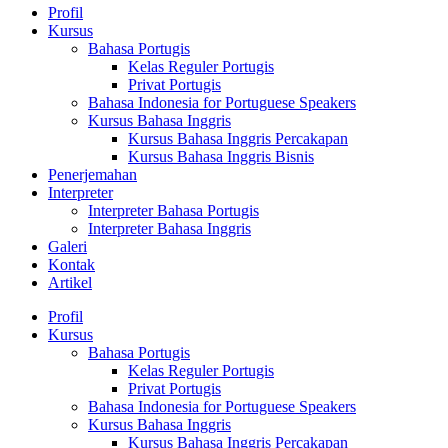
Profil
Kursus
Bahasa Portugis
Kelas Reguler Portugis
Privat Portugis
Bahasa Indonesia for Portuguese Speakers
Kursus Bahasa Inggris
Kursus Bahasa Inggris Percakapan
Kursus Bahasa Inggris Bisnis
Penerjemahan
Interpreter
Interpreter Bahasa Portugis
Interpreter Bahasa Inggris
Galeri
Kontak
Artikel
Profil
Kursus
Bahasa Portugis
Kelas Reguler Portugis
Privat Portugis
Bahasa Indonesia for Portuguese Speakers
Kursus Bahasa Inggris
Kursus Bahasa Inggris Percakapan