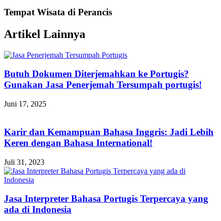
Tempat Wisata di Perancis
Artikel Lainnya
Butuh Dokumen Diterjemahkan ke Portugis?
Gunakan Jasa Penerjemah Tersumpah portugis!
Juni 17, 2025
Karir dan Kemampuan Bahasa Inggris: Jadi Lebih
Keren dengan Bahasa International!
Juli 31, 2023
Jasa Interpreter Bahasa Portugis Terpercaya yang
ada di Indonesia