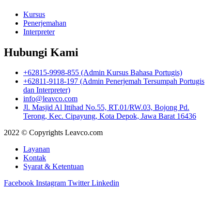
Kursus
Penerjemahan
Interpreter
Hubungi Kami
+62815-9998-855 (Admin Kursus Bahasa Portugis)
+62811-9118-197 (Admin Penerjemah Tersumpah Portugis
dan Interpreter)
info@leavco.com
Jl. Masjid Al Ittihad No.55, RT.01/RW.03, Bojong Pd.
Terong, Kec. Cipayung, Kota Depok, Jawa Barat 16436
2022 © Copyrights Leavco.com
Layanan
Kontak
Syarat & Ketentuan
Facebook
Instagram
Twitter
Linkedin