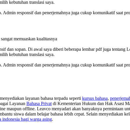
lih kebutuhan translasi saya.
o. Admin responsif dan penerjemahnya juga cukup komunikatif saat pro
n sangat memuaskan kualitasnya
f dan sopan. Di awal saya diberi beberapa lembar pdf juga tentang Le
lih kebutuhan translasi saya.
o. Admin responsif dan penerjemahnya juga cukup komunikatif saat pro
menyediakan layanan bahasa terpadu seperti
kursus bahasa
,
penerjema
sebagai Layanan
Bahasa Privat
di Kementerian Hukum dan Hak Asasi M
nline maupun offline. Leavco menyadari akan banyaknya permintaan un
embantu siswa dalam belajar bahasa lebih cepat. Selain menyediakan ke
 indonesia bagi warga asing
.