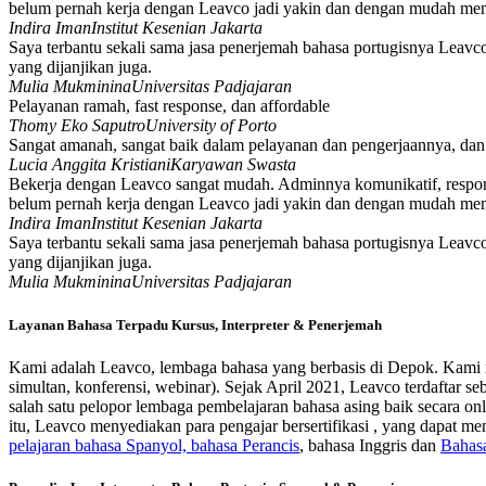
belum pernah kerja dengan Leavco jadi yakin dan dengan mudah memi
Indira Iman
Institut Kesenian Jakarta
Saya terbantu sekali sama jasa penerjemah bahasa portugisnya Leavc
yang dijanjikan juga.
Mulia Mukminina
Universitas Padjajaran
Pelayanan ramah, fast response, dan affordable
Thomy Eko Saputro
University of Porto
Sangat amanah, sangat baik dalam pelayanan dan pengerjaannya, da
Lucia Anggita Kristiani
Karyawan Swasta
Bekerja dengan Leavco sangat mudah. Adminnya komunikatif, responsi
belum pernah kerja dengan Leavco jadi yakin dan dengan mudah memi
Indira Iman
Institut Kesenian Jakarta
Saya terbantu sekali sama jasa penerjemah bahasa portugisnya Leavc
yang dijanjikan juga.
Mulia Mukminina
Universitas Padjajaran
Layanan Bahasa Terpadu Kursus, Interpreter & Penerjemah
Kami adalah Leavco, lembaga bahasa yang berbasis di Depok. Kami 
simultan, konferensi, webinar). Sejak April 2021, Leavco terdaftar 
salah satu pelopor lembaga pembelajaran bahasa asing baik secara o
itu, Leavco menyediakan para pengajar bersertifikasi , yang dapat m
pelajaran bahasa Spanyol, bahasa Perancis
, bahasa Inggris dan
Bahasa