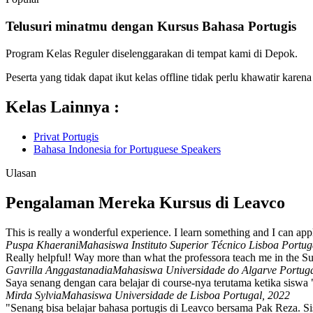
Telusuri minatmu dengan Kursus Bahasa Portugis
Program Kelas Reguler diselenggarakan di tempat kami di Depok.
Peserta yang tidak dapat ikut kelas offline tidak perlu khawatir karena 
Kelas Lainnya :
Privat Portugis
Bahasa Indonesia for Portuguese Speakers
Ulasan
Pengalaman Mereka Kursus di Leavco
This is really a wonderful experience. I learn something and I can appl
Puspa Khaerani
Mahasiswa Instituto Superior Técnico Lisboa Portug
Really helpful! Way more than what the professora teach me in the S
Gavrilla Anggastanadia
Mahasiswa Universidade do Algarve Portuga
Saya senang dengan cara belajar di course-nya terutama ketika siswa 
Mirda Sylvia
Mahasiswa Universidade de Lisboa Portugal, 2022
"Senang bisa belajar bahasa portugis di Leavco bersama Pak Reza.