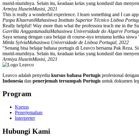
murid-muridnya. Selain itu, keadaan kelas yang kondusif dan menyen
Armiya Husein
Musisi, 2021
This is really a wonderful experience. I learn something and I can appl
Puspa Khaerani
Mahasiswa Instituto Superior Técnico Lisboa Portug
Really helpful! Way more than what the professora teach me in the S
Gavrilla Anggastanadia
Mahasiswa Universidade do Algarve Portuga
Saya senang dengan cara belajar di course-nya terutama ketika siswa 
Mirda Sylvia
Mahasiswa Universidade de Lisboa Portugal, 2022
"Senang bisa belajar bahasa portugis di Leavco bersama Pak Reza.
murid-muridnya. Selain itu, keadaan kelas yang kondusif dan menyen
Armiya Husein
Musisi, 2021
Leavco adalah penyedia
kursus bahasa Portugis
profesional dengan 
Indonesia
dan
penerjemah tersumpah Portugis
untuk dokumen leg
Program
Kursus
Penerjemahan
Interpreter
Hubungi Kami