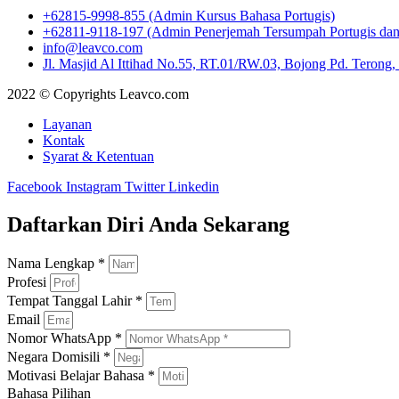
+62815-9998-855 (Admin Kursus Bahasa Portugis)
+62811-9118-197 (Admin Penerjemah Tersumpah Portugis dan I
info@leavco.com
Jl. Masjid Al Ittihad No.55, RT.01/RW.03, Bojong Pd. Terong
2022 © Copyrights Leavco.com
Layanan
Kontak
Syarat & Ketentuan
Facebook
Instagram
Twitter
Linkedin
Daftarkan Diri Anda Sekarang
Nama Lengkap *
Profesi
Tempat Tanggal Lahir *
Email
Nomor WhatsApp *
Negara Domisili *
Motivasi Belajar Bahasa *
Bahasa Pilihan