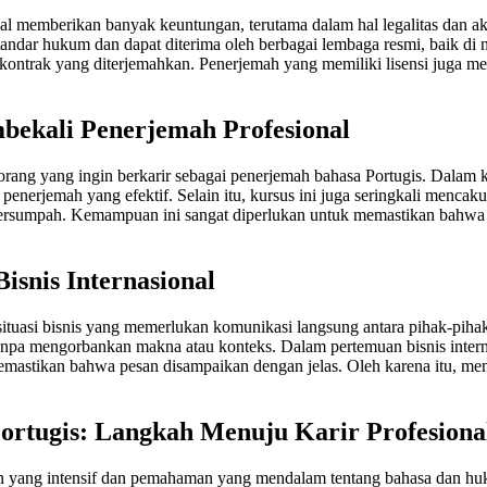
l memberikan banyak keuntungan, terutama dalam hal legalitas dan ak
r hukum dan dapat diterima oleh berbagai lembaga resmi, baik di neg
ontrak yang diterjemahkan. Penerjemah yang memiliki lisensi juga m
bekali Penerjemah Profesional
rang yang ingin berkarir sebagai penerjemah bahasa Portugis. Dalam ku
nerjemah yang efektif. Selain itu, kursus ini juga seringkali mencaku
 tersumpah. Kemampuan ini sangat diperlukan untuk memastikan bahwa t
isnis Internasional
ituasi bisnis yang memerlukan komunikasi langsung antara pihak-pihak
a mengorbankan makna atau konteks. Dalam pertemuan bisnis internasio
astikan bahwa pesan disampaikan dengan jelas. Oleh karena itu, memili
rtugis: Langkah Menuju Karir Profesiona
n yang intensif dan pemahaman yang mendalam tentang bahasa dan huk