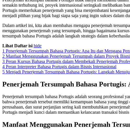
semakin terhubung ini, proyek internasional seringkali melibatkan ba
Portugis memerlukan penerjemah yang bisa menjembatani kesenjangan 
menjadi pilihan yang bijak bagi siapa saja yang ingin sukses dalam dun
Dalam artikel ini, kita akan membahas mengapa penerjemah tersumpah
menggunakan penerjemah yang tersumpah, hingga bagaimana kursus ba
tersumpah bahasa Portugis adalah langkah strategis dalam keberhasila
Lihat Daftar isi
hide
1
Penerjemah Tersumpah Bahasa Portugis: Apa Itu dan Mengapa Pen
2
Manfaat Menggunakan Penerjemah Tersumpah dalam Proyek Bisnis 
3
Peran Kursus Bahasa Portugis dalam Membekali Penerjemah Profes
4
Peran Interpreter Bahasa Portugis dalam Bisnis Internasional
5
Menjadi Penerjemah Tersumpah Bahasa Portugis: Langkah Menuju 
Penerjemah Tersumpah Bahasa Portugis: 
Penerjemah tersumpah bahasa Portugis adalah seorang profesional ya
bahwa penerjemah tersebut memiliki kemampuan bahasa yang tinggi da
perusahaan, dan surat perjanjian sering kali membutuhkan penerjemah
Portugis menjadi kunci dalam memastikan kelancaran transaksi bisnis
Manfaat Menggunakan Penerjemah Tersump