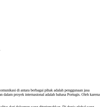
?
komunikasi di antara berbagai pihak adalah penggunaan jasa
 dalam proyek internasional adalah bahasa Portugis. Oleh karena
alitas dari dokumen yang diterjemahkan. Di dunia global yang