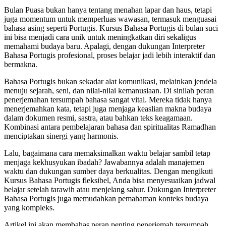
Bulan Puasa bukan hanya tentang menahan lapar dan haus, tetapi
juga momentum untuk memperluas wawasan, termasuk menguasai
bahasa asing seperti Portugis. Kursus Bahasa Portugis di bulan suci
ini bisa menjadi cara unik untuk meningkatkan diri sekaligus
memahami budaya baru. Apalagi, dengan dukungan Interpreter
Bahasa Portugis profesional, proses belajar jadi lebih interaktif dan
bermakna.
Bahasa Portugis bukan sekadar alat komunikasi, melainkan jendela
menuju sejarah, seni, dan nilai-nilai kemanusiaan. Di sinilah peran
penerjemahan tersumpah bahasa sangat vital. Mereka tidak hanya
menerjemahkan kata, tetapi juga menjaga keaslian makna budaya
dalam dokumen resmi, sastra, atau bahkan teks keagamaan.
Kombinasi antara pembelajaran bahasa dan spiritualitas Ramadhan
menciptakan sinergi yang harmonis.
Lalu, bagaimana cara memaksimalkan waktu belajar sambil tetap
menjaga kekhusyukan ibadah? Jawabannya adalah manajemen
waktu dan dukungan sumber daya berkualitas. Dengan mengikuti
Kursus Bahasa Portugis fleksibel, Anda bisa menyesuaikan jadwal
belajar setelah tarawih atau menjelang sahur. Dukungan Interpreter
Bahasa Portugis juga memudahkan pemahaman konteks budaya
yang kompleks.
Artikel ini akan membahas peran penting penerjemah tersumpah