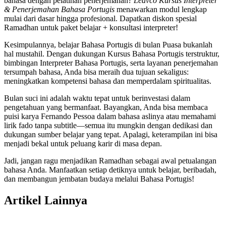
bahasa dengan pelatihan penerjemahan?
Leavco Kursus Interpreter
& Penerjemahan Bahasa Portugis
menawarkan modul lengkap
mulai dari dasar hingga profesional. Dapatkan diskon spesial
Ramadhan untuk paket belajar + konsultasi interpreter!
Kesimpulannya, belajar Bahasa Portugis di bulan Puasa bukanlah
hal mustahil. Dengan dukungan Kursus Bahasa Portugis terstruktur,
bimbingan Interpreter Bahasa Portugis, serta layanan penerjemahan
tersumpah bahasa, Anda bisa meraih dua tujuan sekaligus:
meningkatkan kompetensi bahasa dan memperdalam spiritualitas.
Bulan suci ini adalah waktu tepat untuk berinvestasi dalam
pengetahuan yang bermanfaat. Bayangkan, Anda bisa membaca
puisi karya Fernando Pessoa dalam bahasa aslinya atau memahami
lirik fado tanpa subtitle—semua itu mungkin dengan dedikasi dan
dukungan sumber belajar yang tepat. Apalagi, keterampilan ini bisa
menjadi bekal untuk peluang karir di masa depan.
Jadi, jangan ragu menjadikan Ramadhan sebagai awal petualangan
bahasa Anda. Manfaatkan setiap detiknya untuk belajar, beribadah,
dan membangun jembatan budaya melalui Bahasa Portugis!
Artikel Lainnya