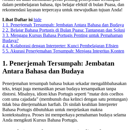
dalam pembelajaran bahasa, tips belajar efektif di bulan Puasa, dan
rekomendasi layanan terpercaya untuk mewujudkan tujuan Anda!
Lihat Daftar isi
hide
1
1. Penerjemah Tersumpah: Jembatan Antara Bahasa dan Budaya
2
2. Belajar Bahasa Portugis di Bulan Puasa: Tantangan dan Solusi
3
3. Mengapa Kursus Bahasa Portugis Penting untuk Pemahaman
Budaya?
4
4. Kolaborasi dengan Interpreter: Kunci Pembelajaran Efisien
5
5. Akurasi Penerjemahan Tersumpah: Menjaga Integritas Konten
1. Penerjemah Tersumpah: Jembatan
Antara Bahasa dan Budaya
Penerjemahan tersumpah bahasa bukan sekadar mengalihbahasakan
teks, tetapi juga memastikan pesan budaya tersampaikan tanpa
distorsi. Misalnya, idiom khas Portugis seperti “matar dois coelhos
com uma cajadada” (membunuh dua kelinci dengan satu pentungan)
tidak bisa diterjemahkan harfiah. Di sinilah keahlian Interpreter
Bahasa Portugis dibutuhkan untuk menjelaskan makna
kontekstualnya. Proses ini memperkaya pemahaman budaya selama
Anda mengikuti Kursus Bahasa Portugis.