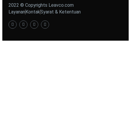
2022 © Copyrights Leavco.com
Layanan
Kontak
Syarat & Ketentuan