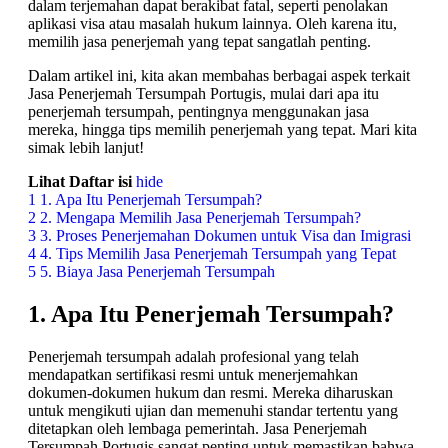
dalam terjemahan dapat berakibat fatal, seperti penolakan
aplikasi visa atau masalah hukum lainnya. Oleh karena itu,
memilih jasa penerjemah yang tepat sangatlah penting.
Dalam artikel ini, kita akan membahas berbagai aspek terkait
Jasa Penerjemah Tersumpah Portugis, mulai dari apa itu
penerjemah tersumpah, pentingnya menggunakan jasa
mereka, hingga tips memilih penerjemah yang tepat. Mari kita
simak lebih lanjut!
Lihat Daftar isi
hide
1
1. Apa Itu Penerjemah Tersumpah?
2
2. Mengapa Memilih Jasa Penerjemah Tersumpah?
3
3. Proses Penerjemahan Dokumen untuk Visa dan Imigrasi
4
4. Tips Memilih Jasa Penerjemah Tersumpah yang Tepat
5
5. Biaya Jasa Penerjemah Tersumpah
1. Apa Itu Penerjemah Tersumpah?
Penerjemah tersumpah adalah profesional yang telah
mendapatkan sertifikasi resmi untuk menerjemahkan
dokumen-dokumen hukum dan resmi. Mereka diharuskan
untuk mengikuti ujian dan memenuhi standar tertentu yang
ditetapkan oleh lembaga pemerintah. Jasa Penerjemah
Tersumpah Portugis sangat penting untuk memastikan bahwa