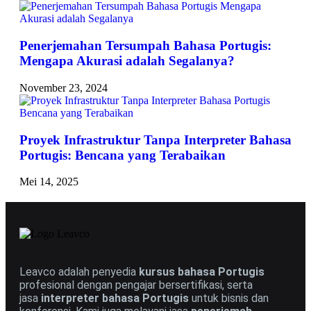
Penerjemahan Tersumpah Bahasa Portugis:
Mengapa Akurasi adalah Segalanya?
November 23, 2024
Proyek Infrastruktur Tanpa Interpreter Bahasa
Portugis: Bencana yang Terabaikan
Mei 14, 2025
Leavco adalah penyedia
kursus bahasa Portugis
profesional dengan pengajar bersertifikasi, serta
jasa
interpreter bahasa Portugis
untuk bisnis dan