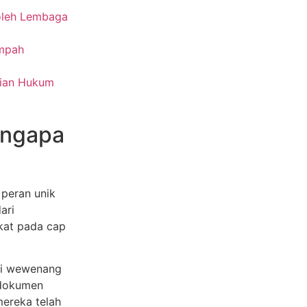
 oleh Lembaga
umpah
tian Hukum
engapa
 peran unik
ari
kat pada cap
ri wewenang
-dokumen
mereka telah