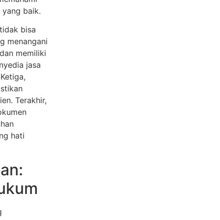
 yang baik.
tidak bisa
ng menangani
dan memiliki
nyedia jasa
Ketiga,
stikan
en. Terakhir,
dokumen
ahan
ng hati
an:
Hukum
g