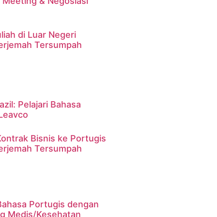
k Meeting & Negosiasi
iah di Luar Negeri
erjemah Tersumpah
zil: Pelajari Bahasa
Leavco
ntrak Bisnis ke Portugis
erjemah Tersumpah
 Bahasa Portugis dengan
ang Medis/Kesehatan