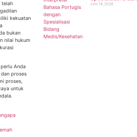
 telah
Juni 18, 2026
gadilan
liki kekuatan
a
nda bukan
n nilai hukum
kurasi
 perlu Anda
 dan proses
i proses,
caya untuk
ndala.
Mengapa
jemah