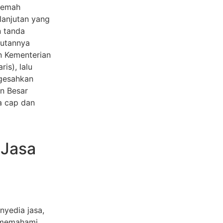
rjemah
lanjutan yang
n tanda
rutannya
n Kementerian
s), lalu
ngesahkan
n Besar
a cap dan
 Jasa
nyedia jasa,
, memahami