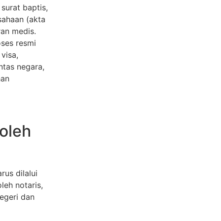
 surat baptis,
sahaan (akta
ran medis.
oses resmi
visa,
ntas negara,
han
oleh
us dilalui
leh notaris,
egeri dan