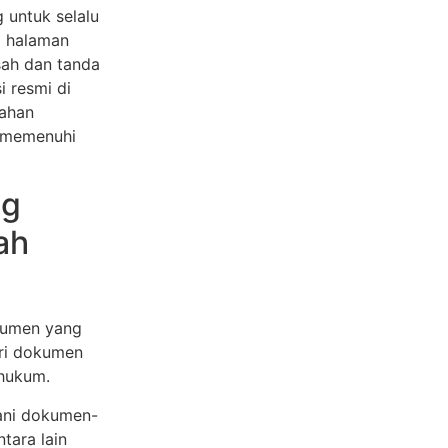
 untuk selalu
p halaman
sah dan tanda
i resmi di
mahan
 memenuhi
ng
ah
kumen yang
ri dokumen
 hukum.
ani dokumen-
tara lain