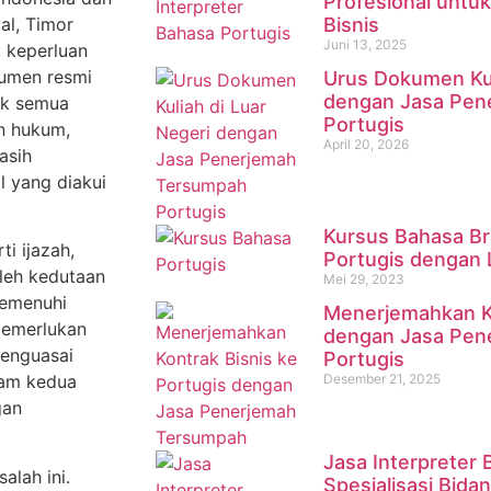
Profesional untu
al, Timor
Bisnis
Juni 13, 2025
k keperluan
kumen resmi
Urus Dokumen Kul
dengan Jasa Pen
dak semua
Portugis
n hukum,
April 20, 2026
asih
l yang diakui
Kursus Bahasa Bra
i ijazah,
Portugis dengan 
oleh kedutaan
Mei 29, 2023
memenuhi
Menerjemahkan Ko
memerlukan
dengan Jasa Pen
menguasai
Portugis
Desember 21, 2025
lam kedua
gan
Jasa Interpreter
alah ini.
Spesialisasi Bid