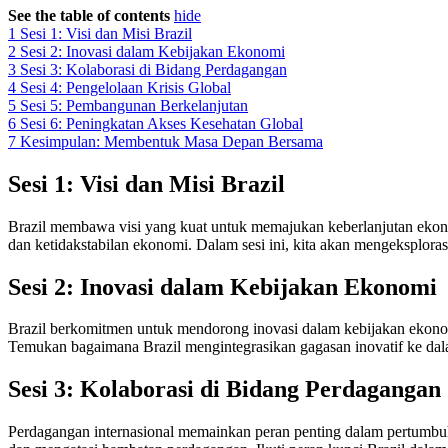
See the table of contents
hide
1
Sesi 1: Visi dan Misi Brazil
2
Sesi 2: Inovasi dalam Kebijakan Ekonomi
3
Sesi 3: Kolaborasi di Bidang Perdagangan
4
Sesi 4: Pengelolaan Krisis Global
5
Sesi 5: Pembangunan Berkelanjutan
6
Sesi 6: Peningkatan Akses Kesehatan Global
7
Kesimpulan: Membentuk Masa Depan Bersama
Sesi 1: Visi dan Misi Brazil
Brazil membawa visi yang kuat untuk memajukan keberlanjutan ekonom
dan ketidakstabilan ekonomi. Dalam sesi ini, kita akan mengeksplora
Sesi 2: Inovasi dalam Kebijakan Ekonomi
Brazil berkomitmen untuk mendorong inovasi dalam kebijakan ekonom
Temukan bagaimana Brazil mengintegrasikan gagasan inovatif ke dalam
Sesi 3: Kolaborasi di Bidang Perdagangan
Perdagangan internasional memainkan peran penting dalam pertumbuh