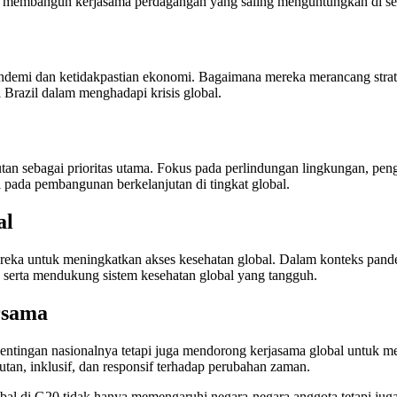
m membangun kerjasama perdagangan yang saling menguntungkan di ses
andemi dan ketidakpastian ekonomi. Bagaimana mereka merancang strate
 Brazil dalam menghadapi krisis global.
 sebagai prioritas utama. Fokus pada perlindungan lingkungan, peng
 pada pembangunan berkelanjutan di tingkat global.
al
reka untuk meningkatkan akses kesehatan global. Dalam konteks pande
, serta mendukung sistem kesehatan global yang tangguh.
rsama
entingan nasionalnya tetapi juga mendorong kerjasama global untuk 
tan, inklusif, dan responsif terhadap perubahan zaman.
al di G20 tidak hanya memengaruhi negara-negara anggota tetapi juga