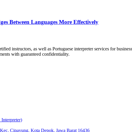
dges Between Languages More Effectively
ified instructors, as well as Portuguese interpreter services for busin
ments with guaranteed confidentiality.
nterpreter)
, Kec. Cipayung, Kota Depok, Jawa Barat 16436