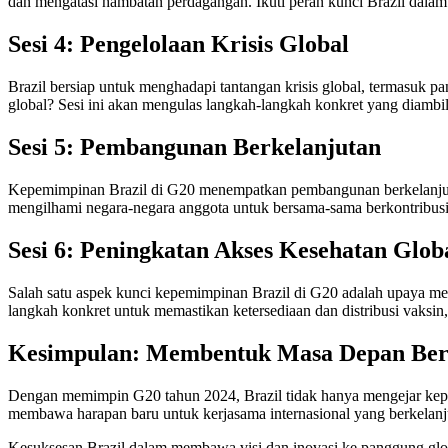
dan mengatasi hambatan perdagangan. Ikuti peran kunci Brazil dala
Sesi 4: Pengelolaan Krisis Global
Brazil bersiap untuk menghadapi tantangan krisis global, termasuk p
global? Sesi ini akan mengulas langkah-langkah konkret yang diambil
Sesi 5: Pembangunan Berkelanjutan
Kepemimpinan Brazil di G20 menempatkan pembangunan berkelanjutan
mengilhami negara-negara anggota untuk bersama-sama berkontribusi
Sesi 6: Peningkatan Akses Kesehatan Glob
Salah satu aspek kunci kepemimpinan Brazil di G20 adalah upaya me
langkah konkret untuk memastikan ketersediaan dan distribusi vaksin
Kesimpulan: Membentuk Masa Depan Be
Dengan memimpin G20 tahun 2024, Brazil tidak hanya mengejar kep
membawa harapan baru untuk kerjasama internasional yang berkelanju
Kesuksesan Brazil dalam membawa visi dan inovasi ke panggung glob