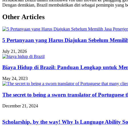
Dengan demikian, Brazil membuktikan diri sebagai pemimpin yang be
Other Articles
5 Pertanyaan yang Harus Diajukan Sebelum Memili
July 21, 2026
Biaya Hidup di Brazil: Panduan Lengkap untuk Me
May 24, 2023
The secret to being a sworn translator of Portuguese t
December 21, 2024
Scholarship, by the way! Why Is Language Ability S