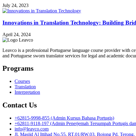
July 24, 2023
Innovations in Translation Technology: Building Bri
April 24, 2024
Leavco is a professional Portuguese language course provider with cert
and Portuguese sworn translator services for legal and academic docu
Programs
Courses
Translation
Interpretation
Contact Us
+62815-9998-855 (Admin Kursus Bahasa Portugis)
+62811-9118-197 (Admin Penerjemah Tersumpah Portugis dan I
info@leavco.com
Jl. Masjid Al Ittihad No.55, RT.01/RW.03, Bojong Pd. Terong