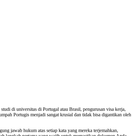
i di universitas di Portugal atau Brasil, pengurusan visa kerja,
mpah Portugis menjadi sangat krusial dan tidak bisa digantikan oleh
gung jawab hukum atas setiap kata yang mereka terjemahkan,
ah langkah pertama yang wajib untuk memastikan dokumen Anda