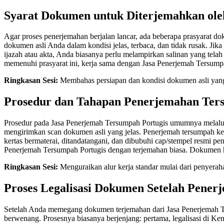
Syarat Dokumen untuk Diterjemahkan ol
Agar proses penerjemahan berjalan lancar, ada beberapa prasyarat 
dokumen asli Anda dalam kondisi jelas, terbaca, dan tidak rusak. Jik
ijazah atau akta, Anda biasanya perlu melampirkan salinan yang telah d
memenuhi prasyarat ini, kerja sama dengan Jasa Penerjemah Tersumpah 
Ringkasan Sesi:
Membahas persiapan dan kondisi dokumen asli yang d
Prosedur dan Tahapan Penerjemahan Te
Prosedur pada Jasa Penerjemah Tersumpah Portugis umumnya melalui
mengirimkan scan dokumen asli yang jelas. Penerjemah tersumpah kem
kertas bermaterai, ditandatangani, dan dibubuhi cap/stempel resmi pe
Penerjemah Tersumpah Portugis dengan terjemahan biasa. Dokumen has
Ringkasan Sesi:
Menguraikan alur kerja standar mulai dari penyerah
Proses Legalisasi Dokumen Setelah Pener
Setelah Anda memegang dokumen terjemahan dari Jasa Penerjemah Ters
berwenang. Prosesnya biasanya berjenjang: pertama, legalisasi di