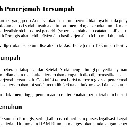
eh Penerjemah Tersumpah
dokumen yang perlu Anda siapkan sebelum menyerahkannya kepada peny
a dokumen asli sudah lusuh atau tulisan memudar, disarankan untuk memb
ilegalisir oleh instansi penerbit (seperti sekolah atau catatan sipil) 
Portugis akan lebih efisien dan hasil terjemahan lebih mudah untuk dil
iperlukan sebelum diserahkan ke Jasa Penerjemah Tersumpah Portugis, 
rsumpah
 beberapa tahap standar. Setelah Anda menghubungi penyedia layanan
udian akan melakukan terjemahan dengan hati-hati, memastikan setiap i
nerjemah tersumpah. Cap ini biasanya berisi nomor registrasi penerjem
il terjemahan ini sudah memiliki kekuatan hukum awal dan siap untuk d
an dokumen hingga penerimaan hasil terjemahan bermaterai dan bersert
jemahan
umpah Portugis, seringkali masih diperlukan proses legalisasi. Lega
 Kementerian Hukum dan HAM RI untuk mengesahkan tanda tangan pene