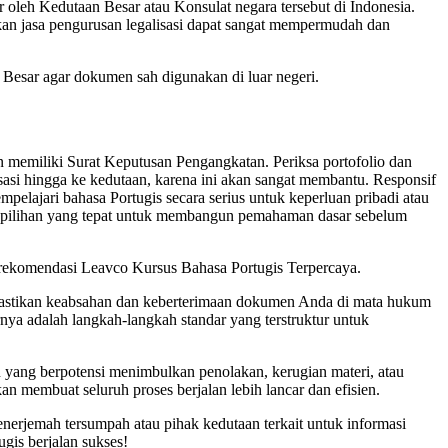
ir oleh Kedutaan Besar atau Konsulat negara tersebut di Indonesia.
an jasa pengurusan legalisasi dapat sangat mempermudah dan
Besar agar dokumen sah digunakan di luar negeri.
n memiliki Surat Keputusan Pengangkatan. Periksa portofolio dan
si hingga ke kedutaan, karena ini akan sangat membantu. Responsif
elajari bahasa Portugis secara serius untuk keperluan pribadi atau
adi pilihan yang tepat untuk membangun pemahaman dasar sebelum
 rekomendasi Leavco Kursus Bahasa Portugis Terpercaya.
emastikan keabsahan dan keberterimaan dokumen Anda di mata hukum
nya adalah langkah-langkah standar yang terstruktur untuk
an yang berpotensi menimbulkan penolakan, kerugian materi, atau
 membuat seluruh proses berjalan lebih lancar dan efisien.
enerjemah tersumpah atau pihak kedutaan terkait untuk informasi
gis berjalan sukses!