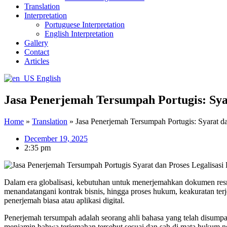
Translation
Interpretation
Portuguese Interpretation
English Interpretation
Gallery
Contact
Articles
English
Jasa Penerjemah Tersumpah Portugis: Sya
Home
»
Translation
»
Jasa Penerjemah Tersumpah Portugis: Syarat d
December 19, 2025
2:35 pm
Dalam era globalisasi, kebutuhan untuk menerjemahkan dokumen resmi 
menandatangani kontrak bisnis, hingga proses hukum, keakuratan terj
penerjemah biasa atau aplikasi digital.
Penerjemah tersumpah adalah seorang ahli bahasa yang telah disump
menjamin bahwa terjemahan tersebut sesuai dan sah di mata hukum 