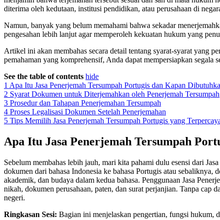
diterima oleh kedutaan, institusi pendidikan, atau perusahaan di negar
Namun, banyak yang belum memahami bahwa sekadar menerjemahkan saj
pengesahan lebih lanjut agar memperoleh kekuatan hukum yang penu
Artikel ini akan membahas secara detail tentang syarat-syarat yang 
pemahaman yang komprehensif, Anda dapat mempersiapkan segala se
See the table of contents
hide
1
Apa Itu Jasa Penerjemah Tersumpah Portugis dan Kapan Dibutuhk
2
Syarat Dokumen untuk Diterjemahkan oleh Penerjemah Tersumpah
3
Prosedur dan Tahapan Penerjemahan Tersumpah
4
Proses Legalisasi Dokumen Setelah Penerjemahan
5
Tips Memilih Jasa Penerjemah Tersumpah Portugis yang Terpercay
Apa Itu Jasa Penerjemah Tersumpah Port
Sebelum membahas lebih jauh, mari kita pahami dulu esensi dari Jas
dokumen dari bahasa Indonesia ke bahasa Portugis atau sebaliknya,
akademik, dan budaya dalam kedua bahasa. Penggunaan Jasa Penerjem
nikah, dokumen perusahaan, paten, dan surat perjanjian. Tanpa cap 
negeri.
Ringkasan Sesi:
Bagian ini menjelaskan pengertian, fungsi hukum, 