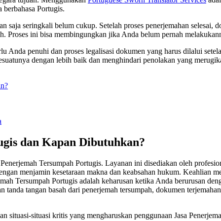
a berbahasa Portugis.
a seringkali belum cukup. Setelah proses penerjemahan selesai, doku
h. Proses ini bisa membingungkan jika Anda belum pernah melakukan
perlu Anda penuhi dan proses legalisasi dokumen yang harus dilalui s
suatunya dengan lebih baik dan menghindari penolakan yang merugik
an?
a
ugis dan Kapan Dibutuhkan?
a Penerjemah Tersumpah Portugis. Layanan ini disediakan oleh profes
 dengan menjamin kesetaraan makna dan keabsahan hukum. Keahlian me
ah Tersumpah Portugis adalah keharusan ketika Anda berurusan dengan
dan tanda tangan basah dari penerjemah tersumpah, dokumen terjemaha
dan situasi-situasi kritis yang mengharuskan penggunaan Jasa Penerje