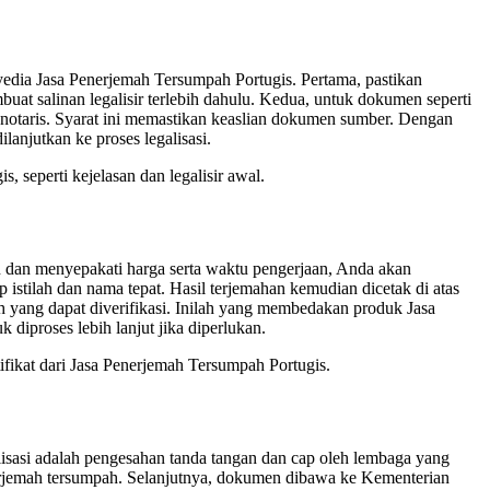
edia Jasa Penerjemah Tersumpah Portugis. Pertama, pastikan
uat salinan legalisir terlebih dahulu. Kedua, untuk dokumen seperti
atau notaris. Syarat ini memastikan keaslian dokumen sumber. Dengan
anjutkan ke proses legalisasi.
seperti kejelasan dan legalisir awal.
 dan menyepakati harga serta waktu pengerjaan, Anda akan
stilah dan nama tepat. Hasil terjemahan kemudian dicetak di atas
ah yang dapat diverifikasi. Inilah yang membedakan produk Jasa
iproses lebih lanjut jika diperlukan.
ifikat dari Jasa Penerjemah Tersumpah Portugis.
lisasi adalah pengesahan tanda tangan dan cap oleh lembaga yang
rjemah tersumpah. Selanjutnya, dokumen dibawa ke Kementerian