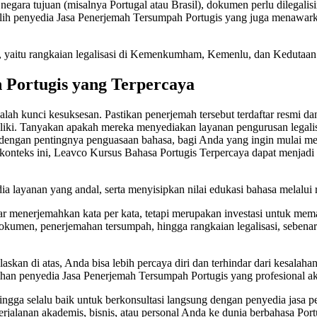
negara tujuan (misalnya Portugal atau Brasil), dokumen perlu dilegalis
lih penyedia Jasa Penerjemah Tersumpah Portugis yang juga menawark
, yaitu rangkaian legalisasi di Kemenkumham, Kemenlu, dan Kedutaan 
 Portugis yang Terpercaya
ah kunci kesuksesan. Pastikan penerjemah tersebut terdaftar resmi da
ki. Tanyakan apakah mereka menyediakan layanan pengurusan legalisa
 dengan pentingnya penguasaan bahasa, bagi Anda yang ingin mulai memp
am konteks ini, Leavco Kursus Bahasa Portugis Terpercaya dapat menj
 layanan yang andal, serta menyisipkan nilai edukasi bahasa melalui
r menerjemahkan kata per kata, tetapi merupakan investasi untuk m
dokumen, penerjemahan tersumpah, hingga rangkaian legalisasi, sebenar
skan di atas, Anda bisa lebih percaya diri dan terhindar dari kesalah
han penyedia Jasa Penerjemah Tersumpah Portugis yang profesional akan
ngga selalu baik untuk berkonsultasi langsung dengan penyedia jasa p
alanan akademis, bisnis, atau personal Anda ke dunia berbahasa Portu