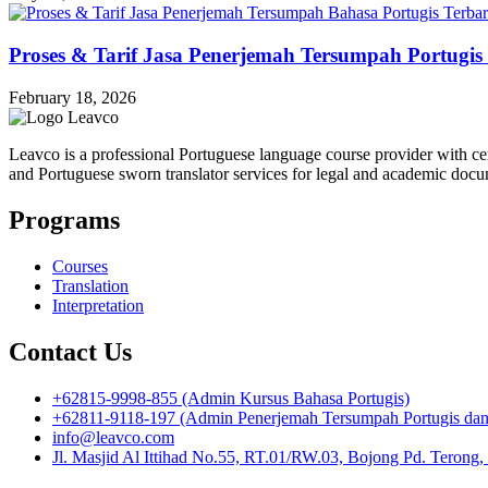
Proses & Tarif Jasa Penerjemah Tersumpah Portugis
February 18, 2026
Leavco is a professional Portuguese language course provider with cert
and Portuguese sworn translator services for legal and academic docu
Programs
Courses
Translation
Interpretation
Contact Us
+62815-9998-855 (Admin Kursus Bahasa Portugis)
+62811-9118-197 (Admin Penerjemah Tersumpah Portugis dan I
info@leavco.com
Jl. Masjid Al Ittihad No.55, RT.01/RW.03, Bojong Pd. Terong