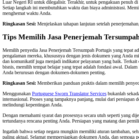
Luar Negeri RI untuk dilegalisir. Terakhir, untuk pengakuan penuh di 
Setiap langkah ini membutuhkan waktu dan biaya administrasi. Memi
menghemat waktu Anda.
Ringkasan Sesi:
Menjelaskan tahapan lanjutan setelah penerjemahan
Tips Memilih Jasa Penerjemah Tersumpah
Memilih penyedia Jasa Penerjemah Tersumpah Portugis yang tepat adal
pengalaman mereka, khususnya dengan jenis dokumen yang Anda mili
dan komunikatif juga menjadi indikator pelayanan yang baik. Terkait
bisnis, memilih tempat belajar yang tepat adalah fondasi awal. Dal
Anda berurusan dengan dokumen-dokumen penting.
Ringkasan Sesi:
Memberikan panduan praktis dalam memilih penyedia
Menggunakan
Portuguese Sworn Translator Services
bukanlah sekada
internasional. Proses yang tampaknya panjang, mulai dari persiapan 
melindungi kepentingan Anda.
Dengan memahami syarat dan prosesnya secara utuh seperti yang dijela
tertundanya rencana penting Anda. Persiapan yang matang dan pemili
Ingatlah bahwa setiap negara mungkin memiliki aturan tambahan, sehi
paling aktual. Selamat mempersiapkan dokumen Anda, dan semoga perj