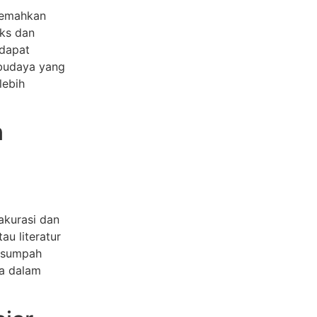
rjemahkan
ks dan
 dapat
budaya yang
lebih
n
akurasi dan
au literatur
ersumpah
ga dalam