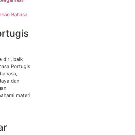
mahan Bahasa
ortugis
diri, baik
ahasa Portugis
bahasa,
daya dan
uan
mahami materi
ar