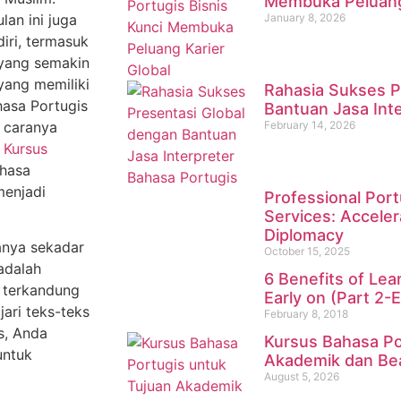
Membuka Peluang 
an ini juga
January 8, 2026
ri, termasuk
 yang semakin
yang memiliki
Rahasia Sukses P
hasa Portugis
Bantuan Jasa Int
a caranya
February 14, 2026
i
Kursus
ahasa
menjadi
Professional Port
Services: Acceler
Diplomacy
hanya sekadar
October 15, 2025
 adalah
6 Benefits of Lea
g terkandung
Early on (Part 2-
ari teks-teks
February 8, 2018
s, Anda
Kursus Bahasa Po
untuk
Akademik dan Be
August 5, 2026