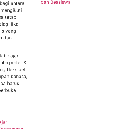
rbagi antara
 mengikuti
sa tetap
agi jika
gis yang
h dan
k belajar
nterpreter &
g fleksibel
mpah bahasa,
pa harus
berbuka
ajar
 Keagamaan