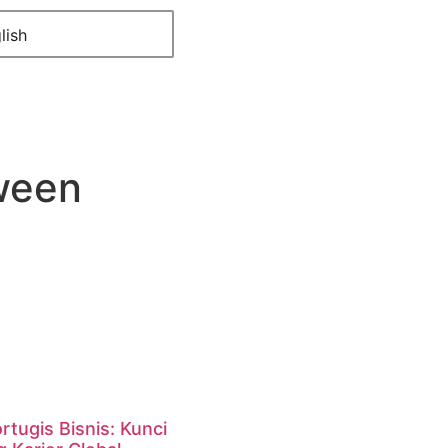
lish
tween
tugis Bisnis: Kunci