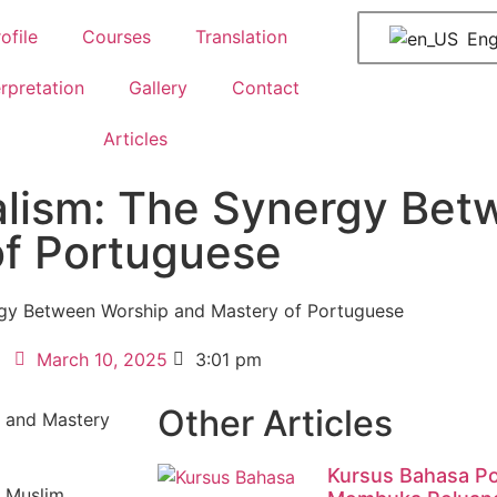
ofile
Courses
Translation
Eng
erpretation
Gallery
Contact
Articles
ualism: The Synergy Be
of Portuguese
ergy Between Worship and Mastery of Portuguese
March 10, 2025
3:01 pm
Other Articles
Kursus Bahasa Por
 Muslim.