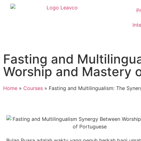
Pr
Int
Fasting and Multiling
Worship and Mastery 
Home
»
Courses
»
Fasting and Multilingualism: The Syn
Bulan Puasa adalah waktu yang penuh berkah bagi umat