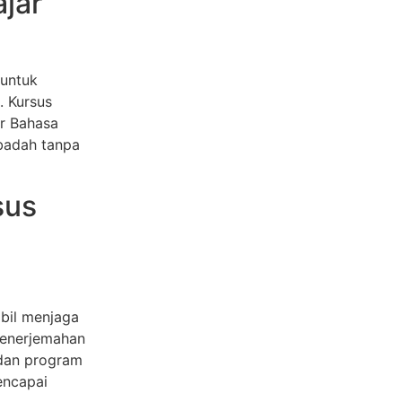
jar
 untuk
. Kursus
er Bahasa
badah tanpa
sus
mbil menjaga
Penerjemahan
 dan program
encapai