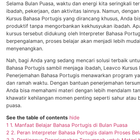
Selama Bulan Puasa, waktu dan energi kita seringkali te
ibadah, pekerjaan, dan aktivitas lainnya. Namun, dengan
Kursus Bahasa Portugis yang dirancang khusus, Anda bi
produktif tanpa mengorbankan kekhusyukan ibadah. Apal
kursus tersebut didukung oleh Interpreter Bahasa Portu
berpengalaman, proses belajar akan menjadi lebih muda
menyenangkan.
Nah, bagi Anda yang sedang mencari solusi terbaik untu
Bahasa Portugis sambil menjaga ibadah, Leavco Kursus I
Penerjemahan Bahasa Portugis menawarkan program yan
dan ramah waktu. Dengan bantuan penerjemahan tersu
Anda bisa memahami materi dengan lebih mendalam tan
khawatir kehilangan momen penting seperti sahur atau 
puasa.
See the table of contents
hide
1
1. Manfaat Belajar Bahasa Portugis di Bulan Puasa
2
2. Peran Interpreter Bahasa Portugis dalam Proses Bel
3
3. Pentingnya Penerjemahan Tersumpah untuk Materi