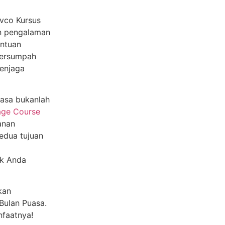
avco Kursus
an pengalaman
antuan
tersumpah
enjaga
uasa bukanlah
age Course
anan
edua tujuan
ik Anda
kan
ulan Puasa.
nfaatnya!