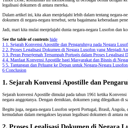
legalisasi dokumen di antara mereka.
Dalam artikel ini, kita akan menjelajahi lebih dalam tentang negara
dokumen di negara-negara tersebut, serta bagaimana keberadaan pener
Jadi, mari kita mulai menjelajahi dunia negara-negara Lusofon dan ko
See the table of contents
hide
1
1. Sejarah Konvensi Apostille dan Pengaruhnya pada Negara Luso
2
2. Proses Legalisasi Dokumen di Negara Lusofon yang Menjadi An
3
3. Peran Penerjemah Tersumpah Portugis dalam Proses Legalisasi
4
4. Manfaat Konvensi Apostille bagi Masyarakat dan Bisnis di Nega
5
5. Tantangan dan Peluang ke Depan untuk Negara-Negara Lusofon
6
Conclusion
1. Sejarah Konvensi Apostille dan Pengar
Sejarah konvensi Apostille dimulai pada tahun 1961 ketika Konvensi
negara anggotanya. Dengan demikian, dokumen yang dilegalkan di sat
Begitu juga, negara-negara Lusofon seperti Portugal, Brasil, Angol
kemudahan dalam mengakses layanan legalisasi dokumen di antara n
2. Proses Legalisasi Dokumen di Negara L