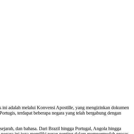
es ini adalah melalui Konvensi Apostille, yang mengizinkan dokumen
a Portugis, terdapat beberapa negara yang telah bergabung dengan
ejarah, dan bahasa. Dari Brazil hingga Portugal, Angola hingga
-negara ini juga memiliki peran penting dalam mempermudah proses