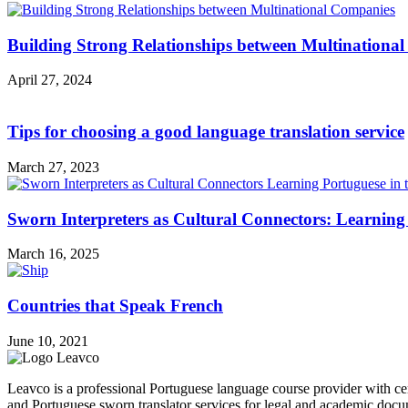
Building Strong Relationships between Multinationa
April 27, 2024
Tips for choosing a good language translation service
March 27, 2023
Sworn Interpreters as Cultural Connectors: Learnin
March 16, 2025
Countries that Speak French
June 10, 2021
Leavco is a professional Portuguese language course provider with cert
and Portuguese sworn translator services for legal and academic docu