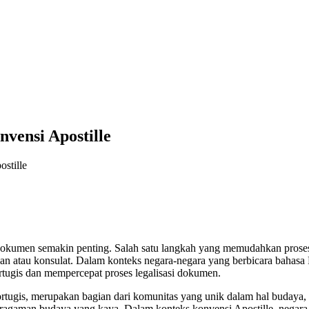
vensi Apostille
stille
si dokumen semakin penting. Salah satu langkah yang memudahkan pros
dutaan atau konsulat. Dalam konteks negara-negara yang berbicara bahas
rtugis dan mempercepat proses legalisasi dokumen.
tugis, merupakan bagian dari komunitas yang unik dalam hal budaya, s
ragaman budaya yang kaya. Dalam konteks konvensi Apostille, negara