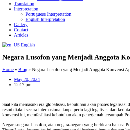
Translation
Interpretation
Portuguese Interpretation
English Interpretation
Gallery
Contact
Articles
English
Negara Lusofon yang Menjadi Anggota Kon
Home
»
Blog
»
Negara Lusofon yang Menjadi Anggota Konvensi Apo
May 20, 2024
12:17 pm
Saat kita memasuki era globalisasi, kebutuhan akan proses legalisa
resmi diakui secara internasional tanpa perlu lagi legalisasi dari ke
konvensi ini, memfasilitasi kebutuhan akan penerjemah tersumpah Po
Negara-negara Lusofon, atau negara-negara yang berbicara bahasa Por
Timor Leste, komunitas ini membentang di berbagai benua dengan ke