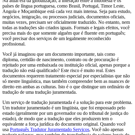
Na atual era da globalização, a interação entre a Indonésia e os
países de língua portuguesa, como Brasil, Portugal, Timor Leste,
Angola e Moçambique está cada vez mais intensa. Seja para estudo,
negócios, imigração, ou processos judiciais, documentos oficiais,
muitas vezes, precisam ser oficialmente traduzido. No entanto, nem
todas as traduções são criados iguais. Formais e legais efeitos, você
precisa mais do que somente alguém que é fluente em português;
você precisar dos serviços de um legalmente reconhecido
profissional.
Você já imaginou que um documento importante, tais como
diploma, certidão de nascimento, contrato ou de procuração é
rejeitado por uma embaixada ou instituição oficial, apenas porque a
tradução não está qualificado? Este risco é muito real. Estes
documentos requerem tratamento especial por especialistas que não
só mestre linguística, mas também compreender bem as nuances de
direito em ambas as culturas. Isto é o que distingue um ordinário de
tradução de uma tradução juramentada.
Um serviço de tradução juramentada é a solução para este problema.
Um tradutor juramentado é um lingüista, que foi empossado pelo
estado (geralmente por um governador ou do tribunal de justiça do
estado), de modo que a tradução que eles produzem tem o
equivalente a força jurídica do documento original. Quando você
usa
Português Tradutor Juramentado Serviços
, Você não apenas
traduzir palavras, mas também de transferência de valores legais de