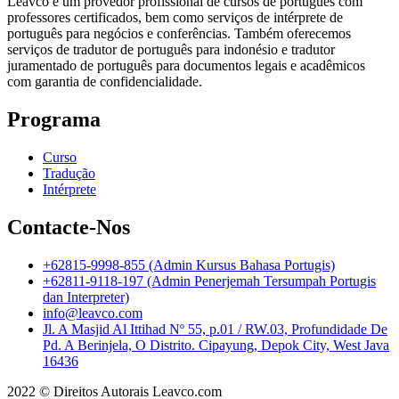
Leavco é um provedor profissional de cursos de português com
professores certificados, bem como serviços de intérprete de
português para negócios e conferências. Também oferecemos
serviços de tradutor de português para indonésio e tradutor
juramentado de português para documentos legais e acadêmicos
com garantia de confidencialidade.
Programa
Curso
Tradução
Intérprete
Contacte-Nos
+62815-9998-855 (Admin Kursus Bahasa Portugis)
+62811-9118-197 (Admin Penerjemah Tersumpah Portugis
dan Interpreter)
info@leavco.com
Jl. A Masjid Al Ittihad Nº 55, p.01 / RW.03, Profundidade De
Pd. A Berinjela, O Distrito. Cipayung, Depok City, West Java
16436
2022 © Direitos Autorais Leavco.com