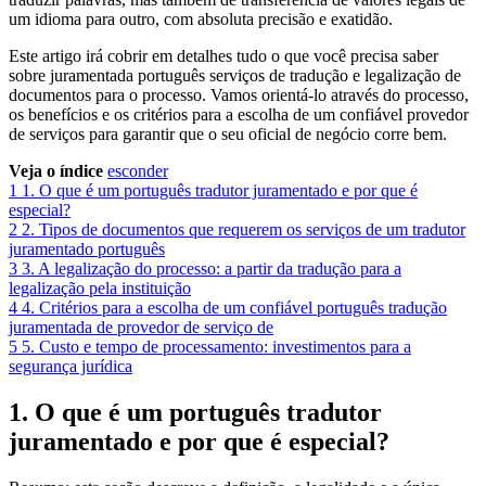
um idioma para outro, com absoluta precisão e exatidão.
Este artigo irá cobrir em detalhes tudo o que você precisa saber
sobre juramentada português serviços de tradução e legalização de
documentos para o processo. Vamos orientá-lo através do processo,
os benefícios e os critérios para a escolha de um confiável provedor
de serviços para garantir que o seu oficial de negócio corre bem.
Veja o índice
esconder
1
1. O que é um português tradutor juramentado e por que é
especial?
2
2. Tipos de documentos que requerem os serviços de um tradutor
juramentado português
3
3. A legalização do processo: a partir da tradução para a
legalização pela instituição
4
4. Critérios para a escolha de um confiável português tradução
juramentada de provedor de serviço de
5
5. Custo e tempo de processamento: investimentos para a
segurança jurídica
1. O que é um português tradutor
juramentado e por que é especial?