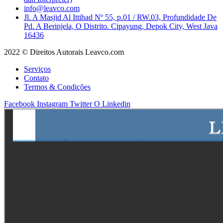
info@leavco.com
Jl. A Masjid Al Ittihad Nº 55, p.01 / RW.03, Profundidade De
Pd. A Berinjela, O Distrito. Cipayung, Depok City, West Java
16436
2022 © Direitos Autorais Leavco.com
Serviços
Contato
Termos & Condições
Facebook
Instagram
Twitter
O Linkedin