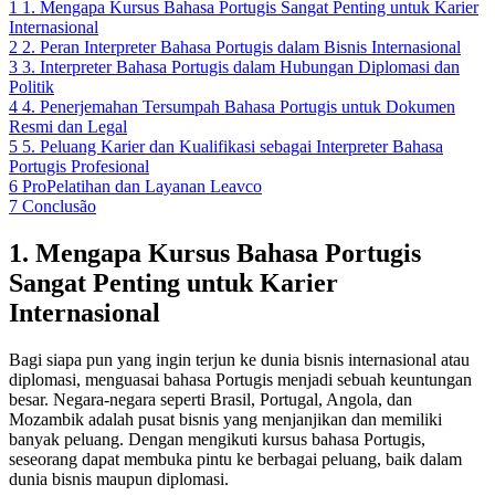
1
1. Mengapa Kursus Bahasa Portugis Sangat Penting untuk Karier
Internasional
2
2. Peran Interpreter Bahasa Portugis dalam Bisnis Internasional
3
3. Interpreter Bahasa Portugis dalam Hubungan Diplomasi dan
Politik
4
4. Penerjemahan Tersumpah Bahasa Portugis untuk Dokumen
Resmi dan Legal
5
5. Peluang Karier dan Kualifikasi sebagai Interpreter Bahasa
Portugis Profesional
6
ProPelatihan dan Layanan Leavco
7
Conclusão
1. Mengapa Kursus Bahasa Portugis
Sangat Penting untuk Karier
Internasional
Bagi siapa pun yang ingin terjun ke dunia bisnis internasional atau
diplomasi, menguasai bahasa Portugis menjadi sebuah keuntungan
besar. Negara-negara seperti Brasil, Portugal, Angola, dan
Mozambik adalah pusat bisnis yang menjanjikan dan memiliki
banyak peluang. Dengan mengikuti kursus bahasa Portugis,
seseorang dapat membuka pintu ke berbagai peluang, baik dalam
dunia bisnis maupun diplomasi.