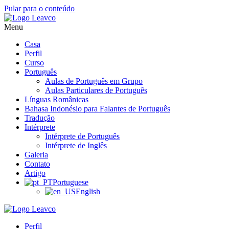
Pular para o conteúdo
Menu
Casa
Perfil
Curso
Português
Aulas de Português em Grupo
Aulas Particulares de Português
Línguas Românicas
Bahasa Indonésio para Falantes de Português
Tradução
Intérprete
Intérprete de Português
Intérprete de Inglês
Galeria
Contato
Artigo
Portuguese
English
Perfil