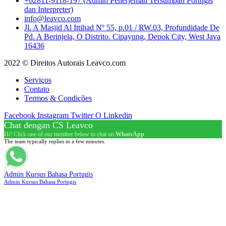
+62811-9118-197 (Admin Penerjemah Tersumpah Portugis
dan Interpreter)
info@leavco.com
Jl. A Masjid Al Ittihad Nº 55, p.01 / RW.03, Profundidade De
Pd. A Berinjela, O Distrito. Cipayung, Depok City, West Java
16436
2022 © Direitos Autorais Leavco.com
Serviços
Contato
Termos & Condições
Facebook
Instagram
Twitter
O Linkedin
Chat dengan CS Leavco
Hi! Click one of our member below to chat on
WhatsApp
The team typically replies in a few minutes.
Admin Kursus Bahasa Portugis
Admin Kursus Bahasa Portugis