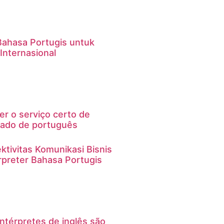
Bahasa Portugis untuk
nternasional
er o serviço certo de
tado de português
tivitas Komunikasi Bisnis
rpreter Bahasa Portugis
ntérpretes de inglês são