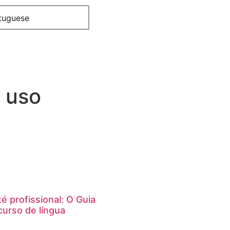
tuguese
e uso
é profissional: O Guia
curso de língua