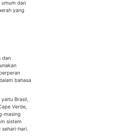
at umum dan
daerah yang
s dan
gunakan
 berperan
 dalam bahasa
yaitu Brasil,
Cape Verde,
ng-masing
am sistem
sehari-hari.