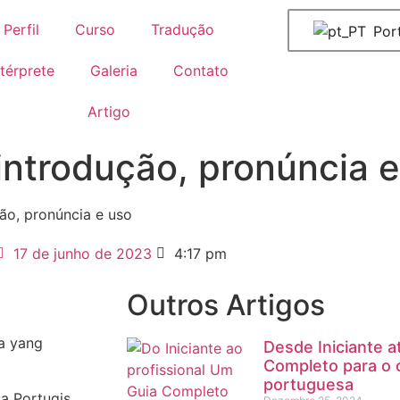
Perfil
Curso
Tradução
Por
ntérprete
Galeria
Contato
Artigo
introdução, pronúncia 
ão, pronúncia e uso
17 de junho de 2023
4:17 pm
Outros Artigos
sa yang
Desde Iniciante at
Completo para o 
portuguesa
sa Portugis