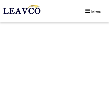
Menu
Jasa Penerjemah
Tersumpah Portugis
yang Mengerti
Perbedaan Bahasa
Brasil & Portugal
Home
»
Penerjemahan
»
Jasa Penerjemah Tersumpah
Portugis yang Mengerti Perbedaan Bahasa Brasil &
Portugal