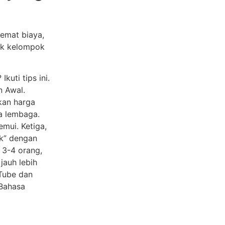
hemat biaya,
uk kelompok
kuti tips ini.
n Awal.
kan harga
a lembaga.
mui. Ketiga,
k” dengan
 3-4 orang,
jauh lebih
uTube dan
 Bahasa
: