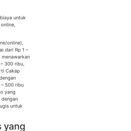
biaya untuk
 online,
ne/online),
i dari Rp 1 –
vat menawarkan
 – 300 ribu,
erti Cakap
 dengan
 – 500 ribu
go yang
r dengan
tugis untuk
s yang