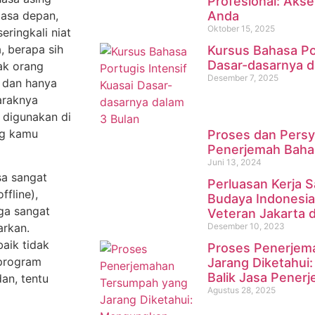
Profesional: Akse
masa depan,
Anda
Oktober 15, 2025
eringkali niat
, berapa sih
Kursus Bahasa Por
Dasar-dasarnya d
ak orang
Desember 7, 2025
 dan hanya
araknya
g digunakan di
ang kamu
Proses dan Persy
Penerjemah Baha
Juni 13, 2024
sa sangat
Perluasan Kerja 
ffline),
Budaya Indonesia
aga sangat
Veteran Jakarta 
Desember 10, 2023
arkan.
aik tidak
Proses Penerjem
 program
Jarang Diketahui
Balik Jasa Pener
an, tentu
Agustus 28, 2025