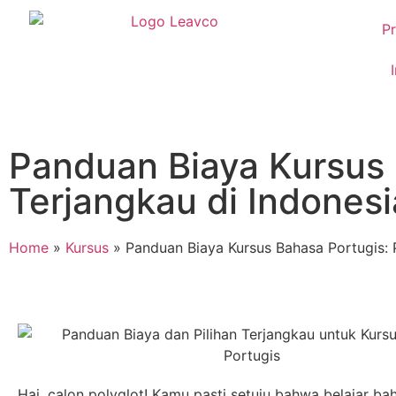
Pr
Panduan Biaya Kursus 
Terjangkau di Indonesi
Home
»
Kursus
»
Panduan Biaya Kursus Bahasa Portugis: P
Hai, calon polyglot! Kamu pasti setuju bahwa belajar ba