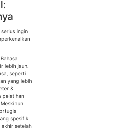
l:
nya
serius ingin
mperkenalkan
 Bahasa
 lebih jauh.
sa, seperti
an yang lebih
eter &
 pelatihan
a. Meskipun
ortugis
yang spesifik
h akhir setelah