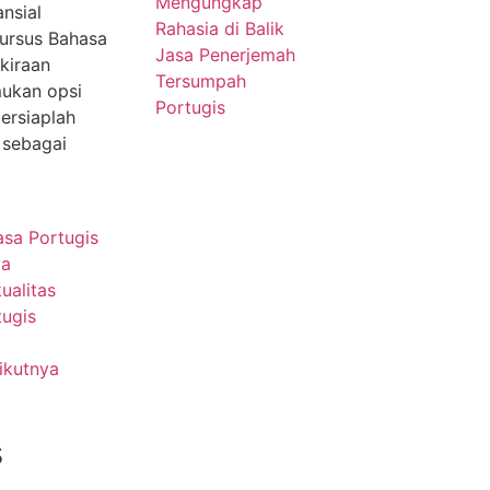
ansial
Kursus Bahasa
kiraan
mukan opsi
ersiaplah
 sebagai
asa Portugis
ya
ualitas
tugis
ikutnya
s