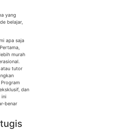
ama yang
e belajar,
i apa saja
 Pertama,
 lebih murah
rasional.
 atau tutor
dingkan
. Program
eksklusif, dan
ini
ar-benar
tugis