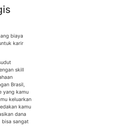
gis
ang biaya
ntuk karir
sudut
ngan skill
sahaan
gan Brasil,
fee yang kamu
kamu keluarkan
mbedakan kamu
asikan dana
 bisa sangat