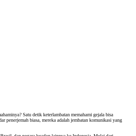
mahaminya? Satu detik keterlambatan memahami gejala bisa
adar penerjemah biasa, mereka adalah jembatan komunikasi yang
rasil, dan negara lusofon lainnya ke Indonesia. Mulai dari