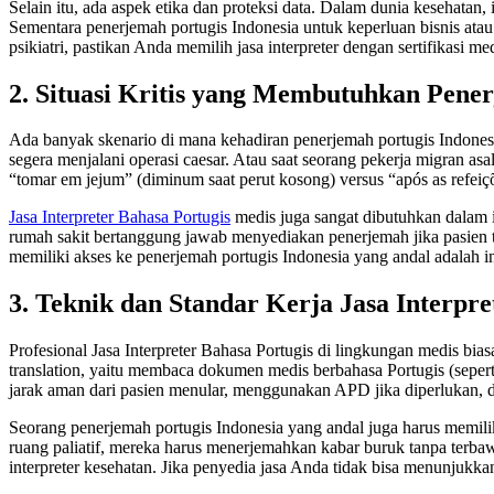
Selain itu, ada aspek etika dan proteksi data. Dalam dunia kesehatan
Sementara penerjemah portugis Indonesia untuk keperluan bisnis atau 
psikiatri, pastikan Anda memilih jasa interpreter dengan sertifikasi med
2. Situasi Kritis yang Membutuhkan Pener
Ada banyak skenario di mana kehadiran penerjemah portugis Indonesia
segera menjalani operasi caesar. Atau saat seorang pekerja migran a
“tomar em jejum” (diminum saat perut kosong) versus “após as refeiç
Jasa Interpreter Bahasa Portugis
medis juga sangat dibutuhkan dalam 
rumah sakit bertanggung jawab menyediakan penerjemah jika pasien tid
memiliki akses ke penerjemah portugis Indonesia yang andal adalah i
3. Teknik dan Standar Kerja Jasa Interpr
Profesional Jasa Interpreter Bahasa Portugis di lingkungan medis bia
translation, yaitu membaca dokumen medis berbahasa Portugis (seperti
jarak aman dari pasien menular, menggunakan APD jika diperlukan, da
Seorang penerjemah portugis Indonesia yang andal juga harus memili
ruang paliatif, mereka harus menerjemahkan kabar buruk tanpa terbawa 
interpreter kesehatan. Jika penyedia jasa Anda tidak bisa menunjukkan b