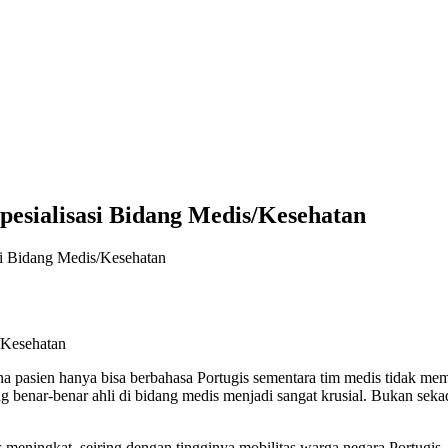
Spesialisasi Bidang Medis/Kesehatan
asi Bidang Medis/Kesehatan
na pasien hanya bisa berbahasa Portugis sementara tim medis tidak me
g benar-benar ahli di bidang medis menjadi sangat krusial. Bukan sek
meningkat, seiring dengan tingginya mobilitas warga negara Portugis, B