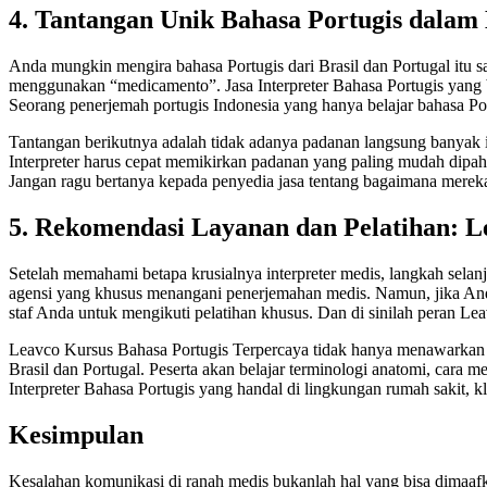
4. Tantangan Unik Bahasa Portugis dalam
Anda mungkin mengira bahasa Portugis dari Brasil dan Portugal itu sa
menggunakan “medicamento”. Jasa Interpreter Bahasa Portugis yang 
Seorang penerjemah portugis Indonesia yang hanya belajar bahasa Por
Tantangan berikutnya adalah tidak adanya padanan langsung banyak i
Interpreter harus cepat memikirkan padanan yang paling mudah dipaham
Jangan ragu bertanya kepada penyedia jasa tentang bagaimana mereka m
5. Rekomendasi Layanan dan Pelatihan: L
Setelah memahami betapa krusialnya interpreter medis, langkah selanju
agensi yang khusus menangani penerjemahan medis. Namun, jika Anda a
staf Anda untuk mengikuti pelatihan khusus. Dan di sinilah peran Le
Leavco Kursus Bahasa Portugis Terpercaya tidak hanya menawarkan ku
Brasil dan Portugal. Peserta akan belajar terminologi anatomi, cara m
Interpreter Bahasa Portugis yang handal di lingkungan rumah sakit, k
Kesimpulan
Kesalahan komunikasi di ranah medis bukanlah hal yang bisa dimaafk