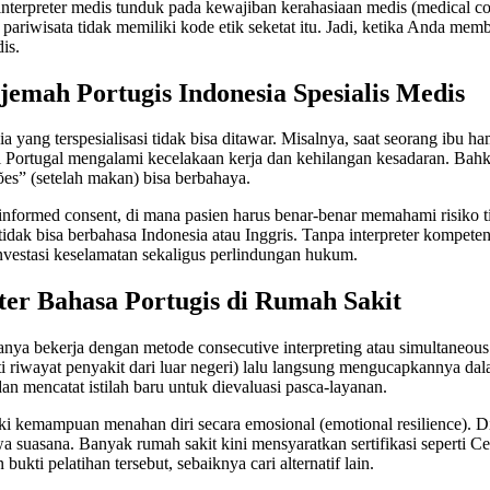
, interpreter medis tunduk pada kewajiban kerahasiaan medis (medical c
pariwisata tidak memiliki kode etik seketat itu. Jadi, ketika Anda mem
is.
jemah Portugis Indonesia Spesialis Medis
 yang terspesialisasi tidak bisa ditawar. Misalnya, saat seorang ibu 
sal Portugal mengalami kecelakaan kerja dan kehilangan kesadaran. Bah
ões” (setelah makan) bisa berbahaya.
informed consent, di mana pasien harus benar-benar memahami risiko 
ak bisa berbahasa Indonesia atau Inggris. Tanpa interpreter kompeten,
nvestasi keselamatan sekaligus perlindungan hukum.
eter Bahasa Portugis di Rumah Sakit
sanya bekerja dengan metode consecutive interpreting atau simultaneou
 riwayat penyakit dari luar negeri) lalu langsung mengucapkannya dala
n mencatat istilah baru untuk dievaluasi pasca-layanan.
ki kemampuan menahan diri secara emosional (emotional resilience). 
suasana. Banyak rumah sakit kini mensyaratkan sertifikasi seperti Cert
ukti pelatihan tersebut, sebaiknya cari alternatif lain.