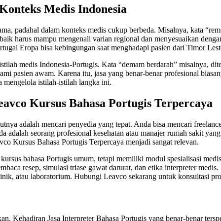
 Konteks Medis Indonesia
ma, padahal dalam konteks medis cukup berbeda. Misalnya, kata “remédio
baik harus mampu mengenali varian regional dan menyesuaikan dengan 
tugal Eropa bisa kebingungan saat menghadapi pasien dari Timor Leste
stilah medis Indonesia-Portugis. Kata “demam berdarah” misalnya, dit
i pasien awam. Karena itu, jasa yang benar-benar profesional biasanya
engelola istilah-istilah langka ini.
eavco Kursus Bahasa Portugis Terpercaya
tnya adalah mencari penyedia yang tepat. Anda bisa mencari freelance i
dalah seorang profesional kesehatan atau manajer rumah sakit yang ing
avco Kursus Bahasa Portugis Terpercaya menjadi sangat relevan.
rsus bahasa Portugis umum, tetapi memiliki modul spesialisasi medis 
embaca resep, simulasi triase gawat darurat, dan etika interpreter medi
linik, atau laboratorium. Hubungi Leavco sekarang untuk konsultasi pro
an. Kehadiran Jasa Interpreter Bahasa Portugis yang benar-benar tersp