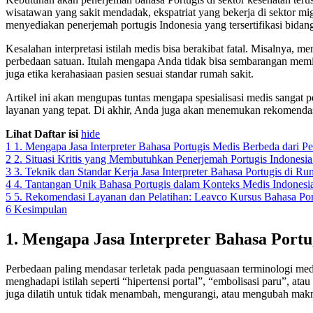
wisatawan yang sakit mendadak, ekspatriat yang bekerja di sektor mig
menyediakan penerjemah portugis Indonesia yang tersertifikasi bidan
Kesalahan interpretasi istilah medis bisa berakibat fatal. Misalnya,
perbedaan satuan. Itulah mengapa Anda tidak bisa sembarangan memili
juga etika kerahasiaan pasien sesuai standar rumah sakit.
Artikel ini akan mengupas tuntas mengapa spesialisasi medis sangat 
layanan yang tepat. Di akhir, Anda juga akan menemukan rekomendasi 
Lihat Daftar isi
hide
1
1. Mengapa Jasa Interpreter Bahasa Portugis Medis Berbeda dari
2
2. Situasi Kritis yang Membutuhkan Penerjemah Portugis Indonesia
3
3. Teknik dan Standar Kerja Jasa Interpreter Bahasa Portugis di Ru
4
4. Tantangan Unik Bahasa Portugis dalam Konteks Medis Indonesi
5
5. Rekomendasi Layanan dan Pelatihan: Leavco Kursus Bahasa Por
6
Kesimpulan
1. Mengapa Jasa Interpreter Bahasa Por
Perbedaan paling mendasar terletak pada penguasaan terminologi med
menghadapi istilah seperti “hipertensi portal”, “embolisasi paru”, at
juga dilatih untuk tidak menambah, mengurangi, atau mengubah makn