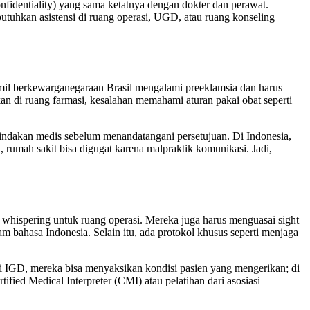
onfidentiality) yang sama ketatnya dengan dokter dan perawat.
butuhkan asistensi di ruang operasi, UGD, atau ruang konseling
hamil berkewarganegaraan Brasil mengalami preeklamsia dan harus
kan di ruang farmasi, kesalahan memahami aturan pakai obat seperti
tindakan medis sebelum menandatangani persetujuan. Di Indonesia,
 rumah sakit bisa digugat karena malpraktik komunikasi. Jadi,
s whispering untuk ruang operasi. Mereka juga harus menguasai sight
m bahasa Indonesia. Selain itu, ada protokol khusus seperti menjaga
Di IGD, mereka bisa menyaksikan kondisi pasien yang mengerikan; di
ified Medical Interpreter (CMI) atau pelatihan dari asosiasi