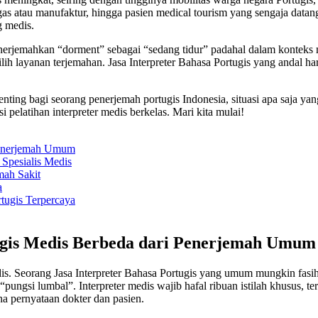
as atau manufaktur, hingga pasien medical tourism yang sengaja datang
g medis.
 menerjemahkan “dorment” sebagai “sedang tidur” padahal dalam konteks 
h layanan terjemahan. Jasa Interpreter Bahasa Portugis yang andal ha
penting bagi seorang penerjemah portugis Indonesia, situasi apa saja 
pelatihan interpreter medis berkelas. Mari kita mulai!
 Penerjemah Umum
 Spesialis Medis
mah Sakit
a
tugis Terpercaya
tugis Medis Berbeda dari Penerjemah Umum
is. Seorang Jasa Interpreter Bahasa Portugis yang umum mungkin fasih 
au “pungsi lumbal”. Interpreter medis wajib hafal ribuan istilah khusus
a pernyataan dokter dan pasien.