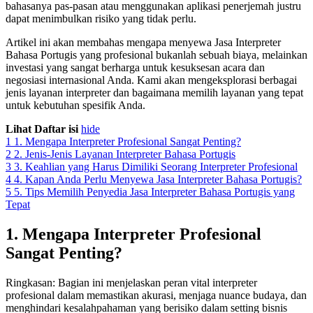
bahasanya pas-pasan atau menggunakan aplikasi penerjemah justru
dapat menimbulkan risiko yang tidak perlu.
Artikel ini akan membahas mengapa menyewa Jasa Interpreter
Bahasa Portugis yang profesional bukanlah sebuah biaya, melainkan
investasi yang sangat berharga untuk kesuksesan acara dan
negosiasi internasional Anda. Kami akan mengeksplorasi berbagai
jenis layanan interpreter dan bagaimana memilih layanan yang tepat
untuk kebutuhan spesifik Anda.
Lihat Daftar isi
hide
1
1. Mengapa Interpreter Profesional Sangat Penting?
2
2. Jenis-Jenis Layanan Interpreter Bahasa Portugis
3
3. Keahlian yang Harus Dimiliki Seorang Interpreter Profesional
4
4. Kapan Anda Perlu Menyewa Jasa Interpreter Bahasa Portugis?
5
5. Tips Memilih Penyedia Jasa Interpreter Bahasa Portugis yang
Tepat
1. Mengapa Interpreter Profesional
Sangat Penting?
Ringkasan: Bagian ini menjelaskan peran vital interpreter
profesional dalam memastikan akurasi, menjaga nuance budaya, dan
menghindari kesalahpahaman yang berisiko dalam setting bisnis