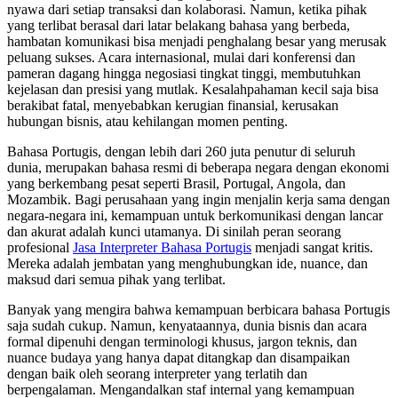
nyawa dari setiap transaksi dan kolaborasi. Namun, ketika pihak
yang terlibat berasal dari latar belakang bahasa yang berbeda,
hambatan komunikasi bisa menjadi penghalang besar yang merusak
peluang sukses. Acara internasional, mulai dari konferensi dan
pameran dagang hingga negosiasi tingkat tinggi, membutuhkan
kejelasan dan presisi yang mutlak. Kesalahpahaman kecil saja bisa
berakibat fatal, menyebabkan kerugian finansial, kerusakan
hubungan bisnis, atau kehilangan momen penting.
Bahasa Portugis, dengan lebih dari 260 juta penutur di seluruh
dunia, merupakan bahasa resmi di beberapa negara dengan ekonomi
yang berkembang pesat seperti Brasil, Portugal, Angola, dan
Mozambik. Bagi perusahaan yang ingin menjalin kerja sama dengan
negara-negara ini, kemampuan untuk berkomunikasi dengan lancar
dan akurat adalah kunci utamanya. Di sinilah peran seorang
profesional
Jasa Interpreter Bahasa Portugis
menjadi sangat kritis.
Mereka adalah jembatan yang menghubungkan ide, nuance, dan
maksud dari semua pihak yang terlibat.
Banyak yang mengira bahwa kemampuan berbicara bahasa Portugis
saja sudah cukup. Namun, kenyataannya, dunia bisnis dan acara
formal dipenuhi dengan terminologi khusus, jargon teknis, dan
nuance budaya yang hanya dapat ditangkap dan disampaikan
dengan baik oleh seorang interpreter yang terlatih dan
berpengalaman. Mengandalkan staf internal yang kemampuan