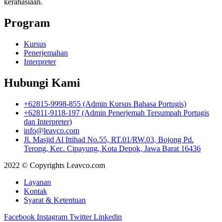
kerahasiaan.
Program
Kursus
Penerjemahan
Interpreter
Hubungi Kami
+62815-9998-855 (Admin Kursus Bahasa Portugis)
+62811-9118-197 (Admin Penerjemah Tersumpah Portugis
dan Interpreter)
info@leavco.com
Jl. Masjid Al Ittihad No.55, RT.01/RW.03, Bojong Pd.
Terong, Kec. Cipayung, Kota Depok, Jawa Barat 16436
2022 © Copyrights Leavco.com
Layanan
Kontak
Syarat & Ketentuan
Facebook
Instagram
Twitter
Linkedin