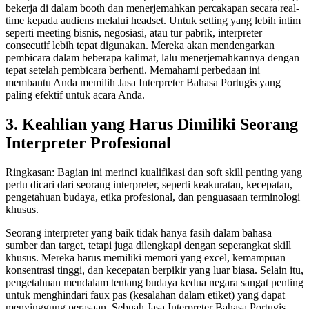
bekerja di dalam booth dan menerjemahkan percakapan secara real-
time kepada audiens melalui headset. Untuk setting yang lebih intim
seperti meeting bisnis, negosiasi, atau tur pabrik, interpreter
consecutif lebih tepat digunakan. Mereka akan mendengarkan
pembicara dalam beberapa kalimat, lalu menerjemahkannya dengan
tepat setelah pembicara berhenti. Memahami perbedaan ini
membantu Anda memilih Jasa Interpreter Bahasa Portugis yang
paling efektif untuk acara Anda.
3. Keahlian yang Harus Dimiliki Seorang
Interpreter Profesional
Ringkasan: Bagian ini merinci kualifikasi dan soft skill penting yang
perlu dicari dari seorang interpreter, seperti keakuratan, kecepatan,
pengetahuan budaya, etika profesional, dan penguasaan terminologi
khusus.
Seorang interpreter yang baik tidak hanya fasih dalam bahasa
sumber dan target, tetapi juga dilengkapi dengan seperangkat skill
khusus. Mereka harus memiliki memori yang excel, kemampuan
konsentrasi tinggi, dan kecepatan berpikir yang luar biasa. Selain itu,
pengetahuan mendalam tentang budaya kedua negara sangat penting
untuk menghindari faux pas (kesalahan dalam etiket) yang dapat
menyinggung perasaan. Sebuah Jasa Interpreter Bahasa Portugis