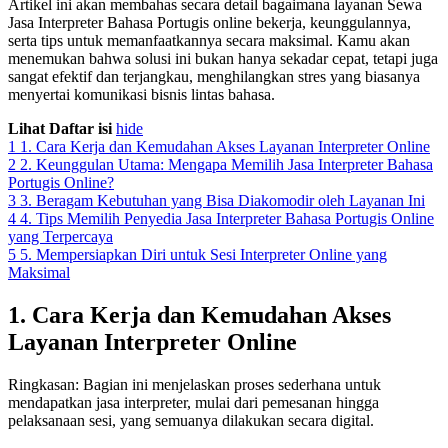
Artikel ini akan membahas secara detail bagaimana layanan Sewa
Jasa Interpreter Bahasa Portugis online bekerja, keunggulannya,
serta tips untuk memanfaatkannya secara maksimal. Kamu akan
menemukan bahwa solusi ini bukan hanya sekadar cepat, tetapi juga
sangat efektif dan terjangkau, menghilangkan stres yang biasanya
menyertai komunikasi bisnis lintas bahasa.
Lihat Daftar isi
hide
1
1. Cara Kerja dan Kemudahan Akses Layanan Interpreter Online
2
2. Keunggulan Utama: Mengapa Memilih Jasa Interpreter Bahasa
Portugis Online?
3
3. Beragam Kebutuhan yang Bisa Diakomodir oleh Layanan Ini
4
4. Tips Memilih Penyedia Jasa Interpreter Bahasa Portugis Online
yang Terpercaya
5
5. Mempersiapkan Diri untuk Sesi Interpreter Online yang
Maksimal
1. Cara Kerja dan Kemudahan Akses
Layanan Interpreter Online
Ringkasan: Bagian ini menjelaskan proses sederhana untuk
mendapatkan jasa interpreter, mulai dari pemesanan hingga
pelaksanaan sesi, yang semuanya dilakukan secara digital.