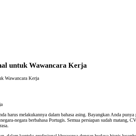
onal untuk Wawancara Kerja
ntuk Wawancara Kerja
da harus melakukannya dalam bahasa asing. Bayangkan Anda punya pel
negara-negara berbahasa Portugis. Semua persiapan sudah matang, CV An
rasa.
 dalam konteks profesional khususnya dengan budaya bisnis lusopho