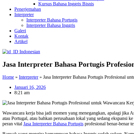
Kursus Bahasa Inggris Bisnis
Penerjemahan
Interpreter
Interpreter Bahasa Portugis
Interpreter Bahasa Inggris
Galeri
Kontak
Artikel
Indonesian
Jasa Interpreter Bahasa Portugis Profesi
Home
»
Interpreter
»
Jasa Interpreter Bahasa Portugis Profesional u
Januari 16, 2026
8:21 am
Wawancara kerja bisa jadi momen yang menegangkan, apalagi jika An
atau Portugal, atau bahkan perusahaan lokal yang sedang ekspansi ke 
peran vital
Jasa Interpreter Bahasa Portugis
profesional benar-benar te
Banyak yang mengira kemampuan bahasa Inggris sudah cukup. Namun,