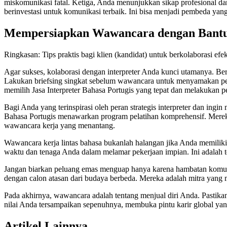
miskomunikasi fatal. Ketiga, Anda menunjukkan sikap profesional d
berinvestasi untuk komunikasi terbaik. Ini bisa menjadi pembeda y
Mempersiapkan Wawancara dengan Bantua
Ringkasan: Tips praktis bagi klien (kandidat) untuk berkolaborasi ef
Agar sukses, kolaborasi dengan interpreter Anda kunci utamanya. B
Lakukan briefsing singkat sebelum wawancara untuk menyamakan perse
memilih Jasa Interpreter Bahasa Portugis yang tepat dan melakukan 
Bagi Anda yang terinspirasi oleh peran strategis interpreter dan ing
Bahasa Portugis menawarkan program pelatihan komprehensif. Mereka ti
wawancara kerja yang menantang.
Wawancara kerja lintas bahasa bukanlah halangan jika Anda memilik
waktu dan tenaga Anda dalam melamar pekerjaan impian. Ini adalah ten
Jangan biarkan peluang emas menguap hanya karena hambatan komuni
dengan calon atasan dari budaya berbeda. Mereka adalah mitra yang 
Pada akhirnya, wawancara adalah tentang menjual diri Anda. Pastika
nilai Anda tersampaikan sepenuhnya, membuka pintu karir global yang
Artikel Lainnya