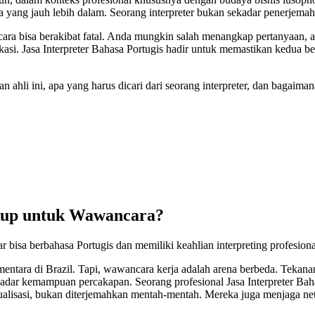
ng jauh lebih dalam. Seorang interpreter bukan sekadar penerjemah k
a bisa berakibat fatal. Anda mungkin salah menangkap pertanyaan, a
nikasi. Jasa Interpreter Bahasa Portugis hadir untuk memastikan ked
li ini, apa yang harus dicari dari seorang interpreter, dan bagaimana 
kup untuk Wawancara?
r bisa berbahasa Portugis dan memiliki keahlian interpreting profesi
ntara di Brazil. Tapi, wawancara kerja adalah arena berbeda. Tekanan 
adar kemampuan percakapan. Seorang profesional Jasa Interpreter Baha
ekstualisasi, bukan diterjemahkan mentah-mentah. Mereka juga menjaga n