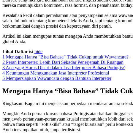
mereka menunjukkan komitmen, rasa hormat, dan pemahaman budaya ya
Kesalahan kecil dalam pemahaman atau penyampaian selama wawancar
salah. Ini bukan tentang kompetensi teknis Anda, tapi tentang komu
berkomunikasi dengan presisi dan kepercayaan diri penuh.
Artikel ini akan mengupas tuntas mengapa Anda membutuhkan bantuan ah
global Anda.
Lihat Daftar isi
hide
1
Mengapa Hanya “Bisa Bahasa” Tidak Cukup untuk Wawancara?
2
Peran Interpreter: Lebih Dari Sekadar Penerjemah Di Ruangan
3
Apa yang Harus Dicari dalam Jasa Interpreter Bahasa Portugis?
4
Keuntungan Menggunakan Jasa Interpreter Profesional
5
Mempersiapkan Wawancara dengan Bantuan Interpreter
Mengapa Hanya “Bisa Bahasa” Tidak Cu
Ringkasan: Bagian ini menjelaskan perbedaan mendasar antara sekada
Mungkin Anda pernah kursus bahasa Portugis atau bahkan tinggal seme
menjawab pertanyaan-pertanyaan krusial membutuhkan lebih dari sek
bahwa frasa seperti “soft skills” atau “target kuartalan” perlu kont
Anda tersampaikan utuh, tanpa terdistorsi.