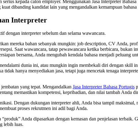
an serius kepada calon employer. Menggunakan Jasa Interpreter Bahas
ang kuat dibanding kandidat lain yang mengandalkan kemampuan bahasa 
n Interpreter
ektif dengan interpreter sebelum dan selama wawancara.
erikan mereka bahan sebanyak mungkin: job description, CV Anda, prof
psi. Saat wawancara, tatap pewawancara ketika berbicara, bukan inte
persiapan bersama, Anda mengubah kendala bahasa menjadi peluang unt
in mendalami dunia ini, atau mungkin ingin membekali diri dengan skill
dak hanya menyediakan jasa, tetapi juga mencetak tenaga interpreter p
i jembatan yang tepat. Mengandalkan
Jasa Interpreter Bahasa Portugis
p
tang memastikan kompetensi, kepribadian, dan nilai tambah Anda dinila
kasi. Dengan dukungan interpreter ahli, Anda bisa tampil maksimal,
membuat proses rekrutmen ini adil bagi Anda.
n “produk” Anda dipasarkan dengan kemasan dan penjelasan terbaik. Gu
 lebih luas.