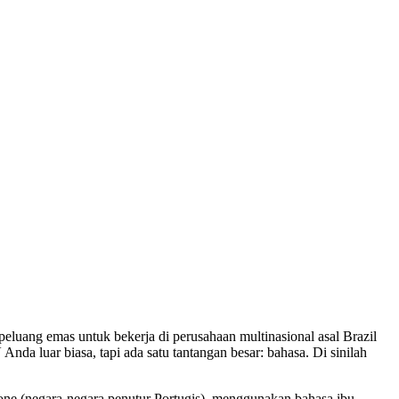
uang emas untuk bekerja di perusahaan multinasional asal Brazil
da luar biasa, tapi ada satu tantangan besar: bahasa. Di sinilah
ne (negara-negara penutur Portugis), menggunakan bahasa ibu