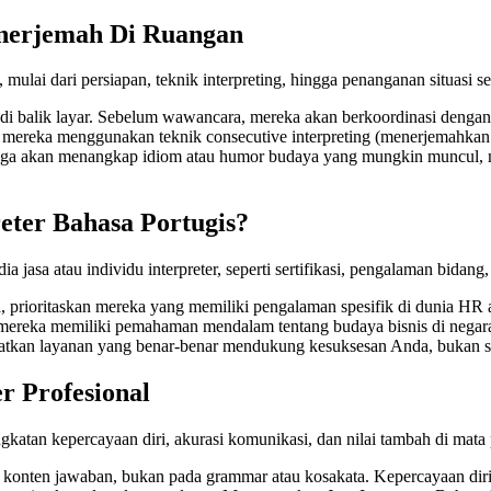
enerjemah Di Ruangan
lai dari persiapan, teknik interpreting, hingga penanganan situasi sen
 di balik layar. Sebelum wawancara, mereka akan berkoordinasi dengan
mereka menggunakan teknik consecutive interpreting (menerjemahkan se
li juga akan menangkap idiom atau humor budaya yang mungkin muncul
eter Bahasa Portugis?
ia jasa atau individu interpreter, seperti sertifikasi, pengalaman bida
, prioritaskan mereka yang memiliki pengalaman spesifik di dunia HR 
kan mereka memiliki pemahaman mendalam tentang budaya bisnis di negar
dapatkan layanan yang benar-benar mendukung kesuksesan Anda, bukan 
r Profesional
gkatan kepercayaan diri, akurasi komunikasi, dan nilai tambah di mata
 konten jawaban, bukan pada grammar atau kosakata. Kepercayaan diri