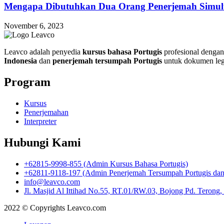
Mengapa Dibutuhkan Dua Orang Penerjemah Simult
November 6, 2023
Leavco adalah penyedia
kursus bahasa Portugis
profesional dengan 
Indonesia
dan
penerjemah tersumpah Portugis
untuk dokumen leg
Program
Kursus
Penerjemahan
Interpreter
Hubungi Kami
+62815-9998-855 (Admin Kursus Bahasa Portugis)
+62811-9118-197 (Admin Penerjemah Tersumpah Portugis dan I
info@leavco.com
Jl. Masjid Al Ittihad No.55, RT.01/RW.03, Bojong Pd. Terong
2022 © Copyrights Leavco.com