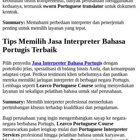
kebutuhan bisnis komprehensif, banyak perusahaan menggunakan
keduanya, termasuk
sworn Portuguese translator
untuk dokumen
kontrak.
Summary:
Memahami perbedaan interpreter dan penerjemah
penting untuk memilih layanan yang tepat.
Tips Memilih Jasa Interpreter Bahasa
Portugis Terbaik
Pilih penyedia
Jasa Interpreter Bahasa Portugi
s
dengan
portofolio jelas, spesialisasi di bidang bisnis Anda, dan kemampuan
adaptasi cepat. Periksa testimoni klien sebelumnya dan pastikan
mereka memiliki jaringan interpreter di berbagai negara Portugis.
Lembaga seperti
Leavco Portuguese Course
sering menyediakan
layanan ini sekaligus pelatihan bahasa untuk staf perusahaan.
Summary:
Memilih interpreter profesional memerlukan
pertimbangan khusus terhadap kualifikasi dan pengalaman.
Bagi perusahaan yang ingin mengembangkan sayap ke negara-
negara berbahasa Portugis,
Leavco Portuguese Course
menawarkan paket lengkap mulai dari
Portuguese Interpreter
Services
profesional hingga pelatihan bahasa untuk karyawan.