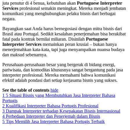
juta penutur di 4 benua, kebutuhan akan
Portuguese Interpreter
Services
profesional semakin meningkat. Mereka menjadi jembatan
komunikasi yang menghubungkan pelaku bisnis dari berbagai
negara.
Bayangkan saat Anda harus bernegosiasi dengan mitra bisnis dari
Brasil atau Portugal. Sedikit kesalahan penerjemahan bisa berakibat
fatal pada kontrak bernilai miliaran. Disinilah
Portuguese
Interpreter Services
memainkan peran krusial – bukan hanya
menerjemahkan kata-kata, tapi juga menyampaikan nuansa budaya
dan maksud sebenarnya.
Perusahaan-perusahaan besar yang bergerak di bidang energi,
pariwisata, dan komoditas khususnya sangat bergantung pada jasa
interpreter profesional. Mereka memahami bahwa komunikasi
efektif adalah pondasi dari setiap kerjasama bisnis yang sukses.
See the table of contents
hide
1
5 Situasi Bisnis yang Membutuhkan Jasa Interpreter Bahasa
Portugis
2
Kualifikasi Interpreter Bahasa Portugis Profesional
3
Dampak Interpreter terhadap Kesepakatan Bisnis Internasional
4
Perbedaan Interpreter dan Penerjemah dalam Bisnis
5
Tips Memilih Jasa Interpreter Bahasa Portugis Terbaik