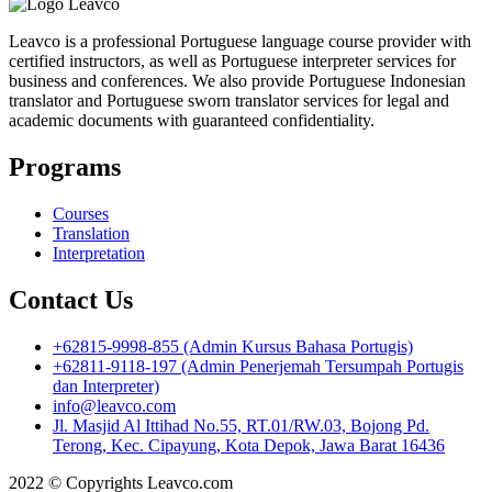
Leavco is a professional Portuguese language course provider with
certified instructors, as well as Portuguese interpreter services for
business and conferences. We also provide Portuguese Indonesian
translator and Portuguese sworn translator services for legal and
academic documents with guaranteed confidentiality.
Programs
Courses
Translation
Interpretation
Contact Us
+62815-9998-855 (Admin Kursus Bahasa Portugis)
+62811-9118-197 (Admin Penerjemah Tersumpah Portugis
dan Interpreter)
info@leavco.com
Jl. Masjid Al Ittihad No.55, RT.01/RW.03, Bojong Pd.
Terong, Kec. Cipayung, Kota Depok, Jawa Barat 16436
2022 © Copyrights Leavco.com