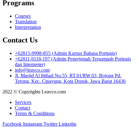
Programs
Courses
Translation
Interpretation
Contact Us
+62815-9998-855 (Admin Kursus Bahasa Portugis)
+62811-9118-197 (Admin Penerjemah Tersumpah Portugis
dan Interpreter)
info@leavco.com
Jl. Masjid Al Ittihad No.55, RT.01/RW.03, Bojong Pd.
Terong, Kec. Cipayung, Kota Depok, Jawa Barat 16436
2022 © Copyrights Leavco.com
Services
Contact
Terms & Conditions
Facebook
Instagram
Twitter
Linkedin