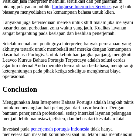
Pastikan jasa interpreter memiliki sertifikasi dan pengalaman di
bidang pelayanan publik.
Portuguese Interpreter Services
yang baik
biasanya menyediakan tes kemampuan bahasa untuk klien.
Tanyakan juga ketersediaan mereka untuk shift malam jika melayani
pasar dengan perbedaan zona waktu yang jauh. Kualitas layanan
sangat bergantung pada kesiapan dan keahlian penerjemah.
Setelah memahami pentingnya interpreter, banyak perusahaan yang
akhirnya tertarik untuk membekali staf mereka dengan kemampuan
dasar bahasa Portugis. Untuk kebutuhan jangka panjang, mengikuti
Leavco Kursus Bahasa Portugis Terpercaya adalah solusi cerdas
agar tim internal Anda memiliki kemandirian berbahasa, mengurangi
ketergantungan pada pihak ketiga sekaligus menghemat biaya
operasional.
Conclusion
Menggunakan Jasa Interpreter Bahasa Portugis adalah langkah taktis
untuk memenangkan hati pelanggan dari pasar lusofon. Dengan
bantuan penerjemah profesional, setiap interaksi layanan pelanggan
menjadi lebih manusiawi, efisien, dan bebas dari kesalahan fatal.
Investasi pada
penerjemah portugis Indonesia
tidak hanya
menyelesaikan masalah komunikasi saat ini, tetapi juga membangun