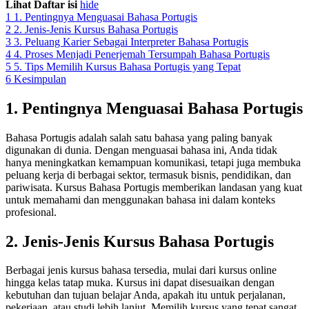
Lihat Daftar isi
hide
1
1. Pentingnya Menguasai Bahasa Portugis
2
2. Jenis-Jenis Kursus Bahasa Portugis
3
3. Peluang Karier Sebagai Interpreter Bahasa Portugis
4
4. Proses Menjadi Penerjemah Tersumpah Bahasa Portugis
5
5. Tips Memilih Kursus Bahasa Portugis yang Tepat
6
Kesimpulan
1. Pentingnya Menguasai Bahasa Portugis
Bahasa Portugis adalah salah satu bahasa yang paling banyak
digunakan di dunia. Dengan menguasai bahasa ini, Anda tidak
hanya meningkatkan kemampuan komunikasi, tetapi juga membuka
peluang kerja di berbagai sektor, termasuk bisnis, pendidikan, dan
pariwisata. Kursus Bahasa Portugis memberikan landasan yang kuat
untuk memahami dan menggunakan bahasa ini dalam konteks
profesional.
2. Jenis-Jenis Kursus Bahasa Portugis
Berbagai jenis kursus bahasa tersedia, mulai dari kursus online
hingga kelas tatap muka. Kursus ini dapat disesuaikan dengan
kebutuhan dan tujuan belajar Anda, apakah itu untuk perjalanan,
pekerjaan, atau studi lebih lanjut. Memilih kursus yang tepat sangat