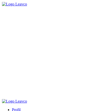
Loncat
ke
konten
Profil