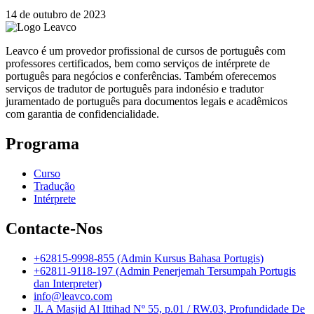
14 de outubro de 2023
Leavco é um provedor profissional de cursos de português com
professores certificados, bem como serviços de intérprete de
português para negócios e conferências. Também oferecemos
serviços de tradutor de português para indonésio e tradutor
juramentado de português para documentos legais e acadêmicos
com garantia de confidencialidade.
Programa
Curso
Tradução
Intérprete
Contacte-Nos
+62815-9998-855 (Admin Kursus Bahasa Portugis)
+62811-9118-197 (Admin Penerjemah Tersumpah Portugis
dan Interpreter)
info@leavco.com
Jl. A Masjid Al Ittihad Nº 55, p.01 / RW.03, Profundidade De