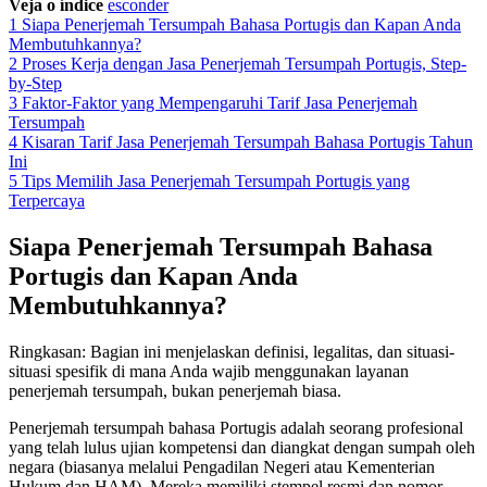
Veja o índice
esconder
1
Siapa Penerjemah Tersumpah Bahasa Portugis dan Kapan Anda
Membutuhkannya?
2
Proses Kerja dengan Jasa Penerjemah Tersumpah Portugis, Step-
by-Step
3
Faktor-Faktor yang Mempengaruhi Tarif Jasa Penerjemah
Tersumpah
4
Kisaran Tarif Jasa Penerjemah Tersumpah Bahasa Portugis Tahun
Ini
5
Tips Memilih Jasa Penerjemah Tersumpah Portugis yang
Terpercaya
Siapa Penerjemah Tersumpah Bahasa
Portugis dan Kapan Anda
Membutuhkannya?
Ringkasan: Bagian ini menjelaskan definisi, legalitas, dan situasi-
situasi spesifik di mana Anda wajib menggunakan layanan
penerjemah tersumpah, bukan penerjemah biasa.
Penerjemah tersumpah bahasa Portugis adalah seorang profesional
yang telah lulus ujian kompetensi dan diangkat dengan sumpah oleh
negara (biasanya melalui Pengadilan Negeri atau Kementerian
Hukum dan HAM). Mereka memiliki stempel resmi dan nomor