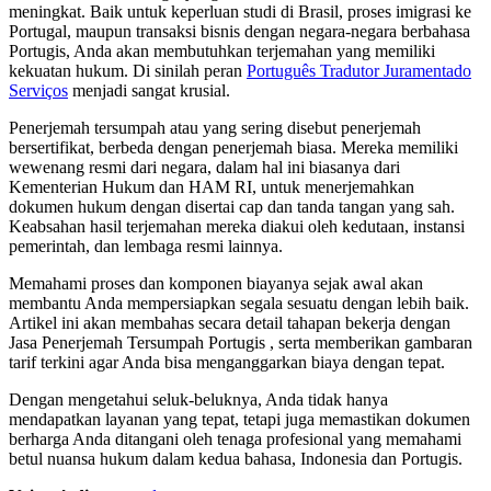
meningkat. Baik untuk keperluan studi di Brasil, proses imigrasi ke
Portugal, maupun transaksi bisnis dengan negara-negara berbahasa
Portugis, Anda akan membutuhkan terjemahan yang memiliki
kekuatan hukum. Di sinilah peran
Português Tradutor Juramentado
Serviços
menjadi sangat krusial.
Penerjemah tersumpah atau yang sering disebut penerjemah
bersertifikat, berbeda dengan penerjemah biasa. Mereka memiliki
wewenang resmi dari negara, dalam hal ini biasanya dari
Kementerian Hukum dan HAM RI, untuk menerjemahkan
dokumen hukum dengan disertai cap dan tanda tangan yang sah.
Keabsahan hasil terjemahan mereka diakui oleh kedutaan, instansi
pemerintah, dan lembaga resmi lainnya.
Memahami proses dan komponen biayanya sejak awal akan
membantu Anda mempersiapkan segala sesuatu dengan lebih baik.
Artikel ini akan membahas secara detail tahapan bekerja dengan
Jasa Penerjemah Tersumpah Portugis , serta memberikan gambaran
tarif terkini agar Anda bisa menganggarkan biaya dengan tepat.
Dengan mengetahui seluk-beluknya, Anda tidak hanya
mendapatkan layanan yang tepat, tetapi juga memastikan dokumen
berharga Anda ditangani oleh tenaga profesional yang memahami
betul nuansa hukum dalam kedua bahasa, Indonesia dan Portugis.