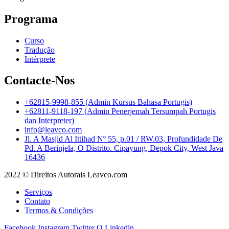
Programa
Curso
Tradução
Intérprete
Contacte-Nos
+62815-9998-855 (Admin Kursus Bahasa Portugis)
+62811-9118-197 (Admin Penerjemah Tersumpah Portugis
dan Interpreter)
info@leavco.com
Jl. A Masjid Al Ittihad Nº 55, p.01 / RW.03, Profundidade De
Pd. A Berinjela, O Distrito. Cipayung, Depok City, West Java
16436
2022 © Direitos Autorais Leavco.com
Serviços
Contato
Termos & Condições
Facebook
Instagram
Twitter
O Linkedin