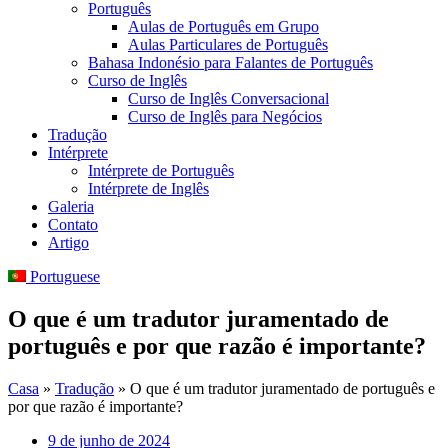
Português
Aulas de Português em Grupo
Aulas Particulares de Português
Bahasa Indonésio para Falantes de Português
Curso de Inglês
Curso de Inglês Conversacional
Curso de Inglês para Negócios
Tradução
Intérprete
Intérprete de Português
Intérprete de Inglês
Galeria
Contato
Artigo
Portuguese
O que é um tradutor juramentado de
português e por que razão é importante?
Casa
»
Tradução
»
O que é um tradutor juramentado de português e
por que razão é importante?
9 de junho de 2024