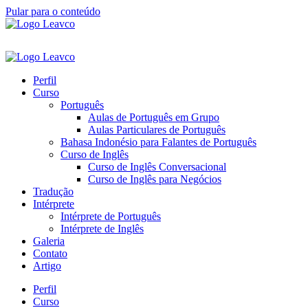
Pular para o conteúdo
Perfil
Curso
Português
Aulas de Português em Grupo
Aulas Particulares de Português
Bahasa Indonésio para Falantes de Português
Curso de Inglês
Curso de Inglês Conversacional
Curso de Inglês para Negócios
Tradução
Intérprete
Intérprete de Português
Intérprete de Inglês
Galeria
Contato
Artigo
Perfil
Curso