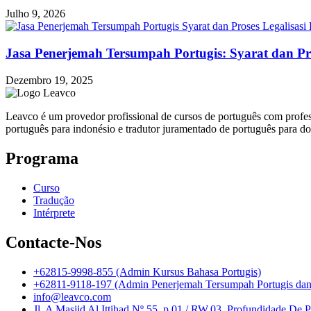
Julho 9, 2026
Jasa Penerjemah Tersumpah Portugis: Syarat dan Pr
Dezembro 19, 2025
Leavco é um provedor profissional de cursos de português com profes
português para indonésio e tradutor juramentado de português para d
Programa
Curso
Tradução
Intérprete
Contacte-Nos
+62815-9998-855 (Admin Kursus Bahasa Portugis)
+62811-9118-197 (Admin Penerjemah Tersumpah Portugis dan I
info@leavco.com
Jl. A Masjid Al Ittihad Nº 55, p.01 / RW.03, Profundidade De 