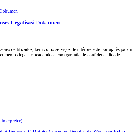
oses Legalisasi Dokumen
sores certificados, bem como serviços de intérprete de português para
ocumentos legais e acadêmicos com garantia de confidencialidade.
nterpreter)
Pd. A Berinjela, O Distrito. Cipayung, Depok City, West Java 16436