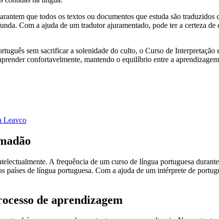
rantem que todos os textos ou documentos que estuda são traduzidos co
funda. Com a ajuda de um tradutor ajuramentado, pode ter a certeza de qu
tuguês sem sacrificar a solenidade do culto, o Curso de Interpretaçã
aprender confortavelmente, mantendo o equilíbrio entre a aprendizagem 
la Leavco
amadão
 intelectualmente. A frequência de um curso de língua portuguesa duran
os países de língua portuguesa. Com a ajuda de um intérprete de portu
processo de aprendizagem