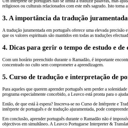
Um intérprete de português não se limita a traduzir palavras, mas a
religiosos ou culturais relacionados com este mês sagrado. Isto torna 
3. A importância da tradução juramentada 
A tradução juramentada em português oferece uma elevada precisão e f
que os valores espirituais são mantidos em todas as traduções efectuad
4. Dicas para gerir o tempo de estudo e de 
Com um horário preenchido durante o Ramadão, é importante encontrar 
concentrado no culto sem comprometer a aprendizagem.
5. Curso de tradução e interpretação de 
Para aqueles que querem aprender português sem perder a solenidade
programa especialmente concebido, a Leavco está pronta para o ajudar a
Então, de que está à espera? Inscreva-se no Curso de Intérprete e T
intérprete de português e de tradução ajuramentada, pode compreender
Em conclusão, aprender português durante o Ramadão não é impossível.
objectivos em simultâneo. A Leavco Portuguese Interpreter & Translati