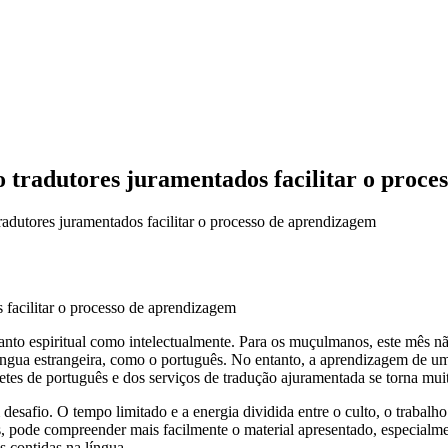
tradutores juramentados facilitar o proce
dutores juramentados facilitar o processo de aprendizagem
anto espiritual como intelectualmente. Para os muçulmanos, este mês n
ngua estrangeira, como o português. No entanto, a aprendizagem de uma
rpretes de português e dos serviços de tradução ajuramentada se torna mui
afio. O tempo limitado e a energia dividida entre o culto, o trabalho 
 pode compreender mais facilmente o material apresentado, especialment
 contidas na língua.