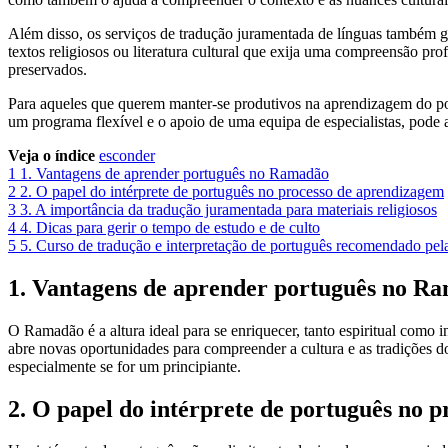
Além disso, os serviços de tradução juramentada de línguas também ga
textos religiosos ou literatura cultural que exija uma compreensão pro
preservados.
Para aqueles que querem manter-se produtivos na aprendizagem do por
um programa flexível e o apoio de uma equipa de especialistas, pode 
Veja o índice
esconder
1
1. Vantagens de aprender português no Ramadão
2
2. O papel do intérprete de português no processo de aprendizagem
3
3. A importância da tradução juramentada para materiais religiosos
4
4. Dicas para gerir o tempo de estudo e de culto
5
5. Curso de tradução e interpretação de português recomendado pe
1. Vantagens de aprender português no R
O Ramadão é a altura ideal para se enriquecer, tanto espiritual como
abre novas oportunidades para compreender a cultura e as tradições d
especialmente se for um principiante.
2. O papel do intérprete de português no 