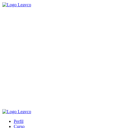
Pular
para
o
conteúdo
Perfil
Curso