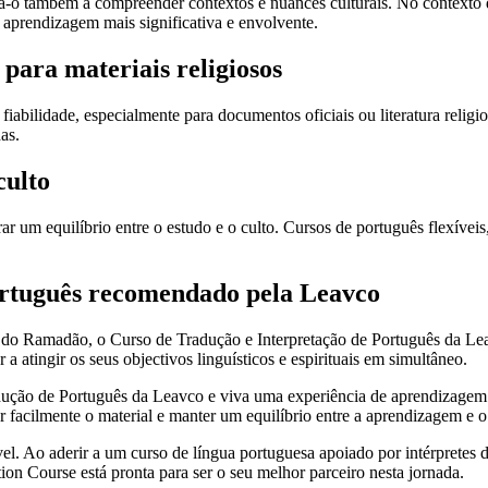
juda-o também a compreender contextos e nuances culturais. No context
a aprendizagem mais significativa e envolvente.
para materiais religiosos
iabilidade, especialmente para documentos oficiais ou literatura reli
as.
culto
um equilíbrio entre o estudo e o culto. Cursos de português flexíveis,
português recomendado pela Leavco
 do Ramadão, o Curso de Tradução e Interpretação de Português da Le
 atingir os seus objectivos linguísticos e espirituais em simultâneo.
radução de Português da Leavco e viva uma experiência de aprendizagem
 facilmente o material e manter um equilíbrio entre a aprendizagem e o 
 Ao aderir a um curso de língua portuguesa apoiado por intérpretes de
on Course está pronta para ser o seu melhor parceiro nesta jornada.