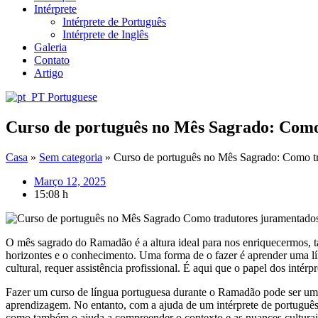
Intérprete
Intérprete de Português
Intérprete de Inglês
Galeria
Contato
Artigo
Portuguese
Curso de português no Mês Sagrado: Como 
Casa
»
Sem categoria
»
Curso de português no Mês Sagrado: Como tra
Março 12, 2025
15:08 h
O mês sagrado do Ramadão é a altura ideal para nos enriquecermos, t
horizontes e o conhecimento. Uma forma de o fazer é aprender uma lí
cultural, requer assistência profissional. É aqui que o papel dos inté
Fazer um curso de língua portuguesa durante o Ramadão pode ser um des
aprendizagem. No entanto, com a ajuda de um intérprete de português,
como também o ajuda a compreender o contexto e as nuances culturais