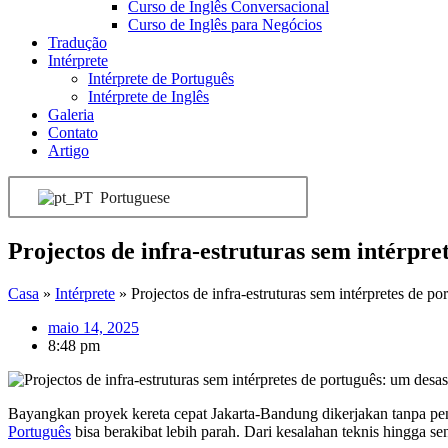
Curso de Inglês Conversacional
Curso de Inglês para Negócios
Tradução
Intérprete
Intérprete de Português
Intérprete de Inglês
Galeria
Contato
Artigo
Portuguese
Projectos de infra-estruturas sem intérpre
Casa
»
Intérprete
»
Projectos de infra-estruturas sem intérpretes de p
maio 14, 2025
8:48 pm
Bayangkan proyek kereta cepat Jakarta-Bandung dikerjakan tanpa pen
Português
bisa berakibat lebih parah. Dari kesalahan teknis hingga s