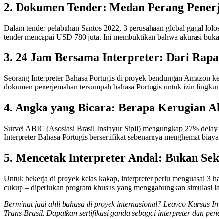
2. Dokumen Tender: Medan Perang Pene
Dalam tender pelabuhan Santos 2022, 3 perusahaan global gagal lolos 
tender mencapai USD 780 juta. Ini membuktikan bahwa akurasi bukan
3. 24 Jam Bersama Interpreter: Dari Rap
Seorang Interpreter Bahasa Portugis di proyek bendungan Amazon ke
dokumen penerjemahan tersumpah bahasa Portugis untuk izin lingkunga
4. Angka yang Bicara: Berapa Kerugian A
Survei ABIC (Asosiasi Brasil Insinyur Sipil) mengungkap 27% delay p
Interpreter Bahasa Portugis bersertifikat sebenarnya menghemat bia
5. Mencetak Interpreter Andal: Bukan Se
Untuk bekerja di proyek kelas kakap, interpreter perlu menguasai 3 h
cukup – diperlukan program khusus yang menggabungkan simulasi lap
Berminat jadi ahli bahasa di proyek internasional? Leavco Kursus In
Trans-Brasil. Dapatkan sertifikasi ganda sebagai interpreter dan p