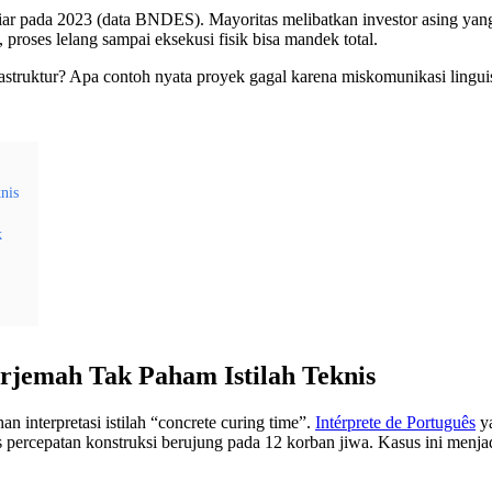
iliar pada 2023 (data BNDES). Mayoritas melibatkan investor asing ya
proses lelang sampai eksekusi fisik bisa mandek total.
nfrastruktur? Apa contoh nyata proyek gagal karena miskomunikasi lingu
nis
k
erjemah Tak Paham Istilah Teknis
n interpretasi istilah “concrete curing time”.
Intérprete de Português
ya
ercepatan konstruksi berujung pada 12 korban jiwa. Kasus ini menjad