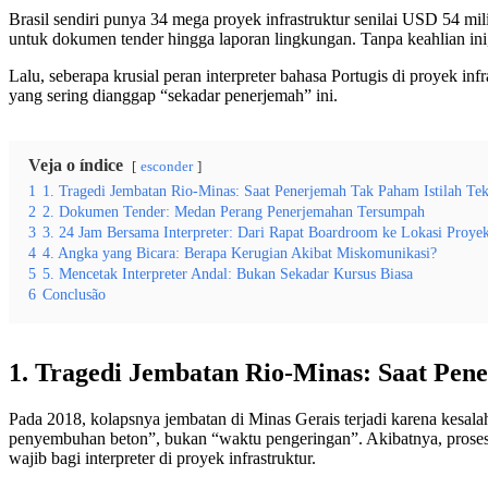
Brasil sendiri punya 34 mega proyek infrastruktur senilai USD 54 m
untuk dokumen tender hingga laporan lingkungan. Tanpa keahlian ini, 
Lalu, seberapa krusial peran interpreter bahasa Portugis di proyek i
yang sering dianggap “sekadar penerjemah” ini.
Veja o índice
esconder
1
1. Tragedi Jembatan Rio-Minas: Saat Penerjemah Tak Paham Istilah Tek
2
2. Dokumen Tender: Medan Perang Penerjemahan Tersumpah
3
3. 24 Jam Bersama Interpreter: Dari Rapat Boardroom ke Lokasi Proye
4
4. Angka yang Bicara: Berapa Kerugian Akibat Miskomunikasi?
5
5. Mencetak Interpreter Andal: Bukan Sekadar Kursus Biasa
6
Conclusão
1. Tragedi Jembatan Rio-Minas: Saat Pen
Pada 2018, kolapsnya jembatan di Minas Gerais terjadi karena kesalaha
penyembuhan beton”, bukan “waktu pengeringan”. Akibatnya, proses p
wajib bagi interpreter di proyek infrastruktur.