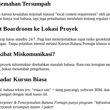
rjemahan Tersumpah
karena kesalahan terjemah klausul “local content requirement” oleh ja
 hanya soal bahasa, tapi juga pemahaman mendalam tentang regulasi 
at Boardroom ke Lokasi Proyek
rap harus standby 24/7. Pagi hari menerjemahkan rapat risiko geotek
n. Tanpa pelatihan intensif melalui Kursus Bahasa Portugis khusus tek
kibat Miskomunikasi?
royek infrastruktur disebabkan masalah bahasa. Rata-rata kerugian men
ya, bukan menambah pengeluaran.
kadar Kursus Biasa
al: bahasa teknis (ex: “estaca raiz” = tiang pancang), software BIM, d
angan dengan studi kasus riil.
terpreter & Penerjemahan Bahasa Portugis punya program “Infrastruktu
enerjemah tersumpah dalam 1 paket!