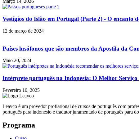
Março 14, 2026
Vestígios do Islão em Portugal (Parte 2) - O encanto 
12 de março de 2024
Países lusófonos que são membros da Apostila da Co
Maio 20, 2024
Intérprete português na Indonésia: O Melhor Serviço
Fevereiro 10, 2025
Leavco é um provedor profissional de cursos de português com profes
português para indonésio e tradutor juramentado de português para d
Programa
Curso