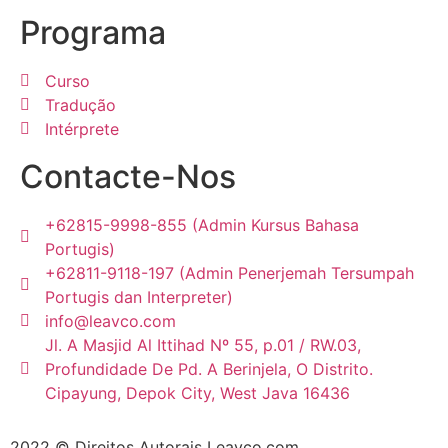
Programa
Curso
Tradução
Intérprete
Contacte-Nos
+62815-9998-855 (Admin Kursus Bahasa
Portugis)
+62811-9118-197 (Admin Penerjemah Tersumpah
Portugis dan Interpreter)
info@leavco.com
Jl. A Masjid Al Ittihad Nº 55, p.01 / RW.03,
Profundidade De Pd. A Berinjela, O Distrito.
Cipayung, Depok City, West Java 16436
2022 © Direitos Autorais Leavco.com