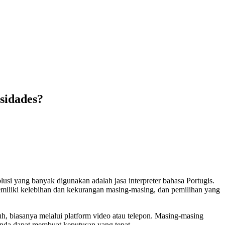
ssidades?
usi yang banyak digunakan adalah jasa interpreter bahasa Portugis.
emiliki kelebihan dan kekurangan masing-masing, dan pemilihan yang
 jauh, biasanya melalui platform video atau telepon. Masing-masing
nda dapat membuat keputusan yang tepat.