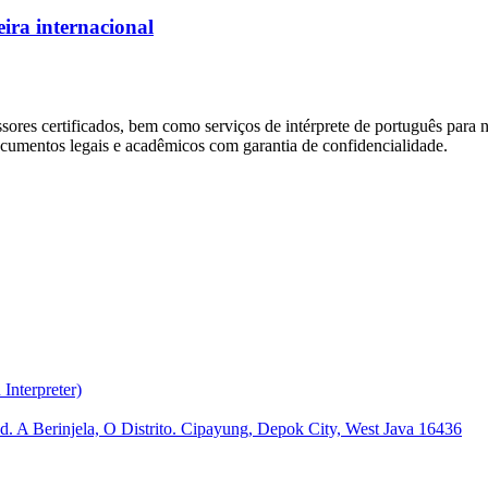
ira internacional
sores certificados, bem como serviços de intérprete de português para
ocumentos legais e acadêmicos com garantia de confidencialidade.
nterpreter)
Pd. A Berinjela, O Distrito. Cipayung, Depok City, West Java 16436