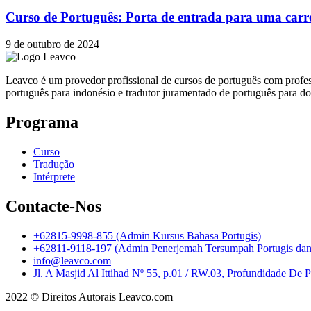
Curso de Português: Porta de entrada para uma carre
9 de outubro de 2024
Leavco é um provedor profissional de cursos de português com profes
português para indonésio e tradutor juramentado de português para d
Programa
Curso
Tradução
Intérprete
Contacte-Nos
+62815-9998-855 (Admin Kursus Bahasa Portugis)
+62811-9118-197 (Admin Penerjemah Tersumpah Portugis dan I
info@leavco.com
Jl. A Masjid Al Ittihad Nº 55, p.01 / RW.03, Profundidade De 
2022 © Direitos Autorais Leavco.com