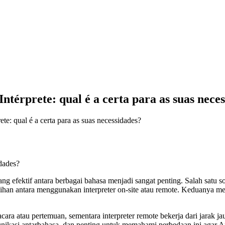
ntérprete: qual é a certa para as suas nece
e: qual é a certa para as suas necessidades?
efektif antara berbagai bahasa menjadi sangat penting. Salah satu sol
ihan antara menggunakan interpreter on-site atau remote. Keduanya m
si acara atau pertemuan, sementara interpreter remote bekerja dari jarak
ikasi antarbahasa, dan penting untuk memahami perbedaan ini agar A