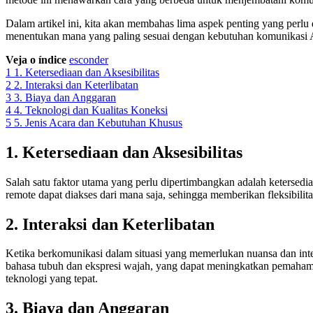
Dalam artikel ini, kita akan membahas lima aspek penting yang perlu
menentukan mana yang paling sesuai dengan kebutuhan komunikasi 
Veja o índice
esconder
1
1. Ketersediaan dan Aksesibilitas
2
2. Interaksi dan Keterlibatan
3
3. Biaya dan Anggaran
4
4. Teknologi dan Kualitas Koneksi
5
5. Jenis Acara dan Kebutuhan Khusus
1. Ketersediaan dan Aksesibilitas
Salah satu faktor utama yang perlu dipertimbangkan adalah ketersediaan 
remote dapat diakses dari mana saja, sehingga memberikan fleksibilit
2. Interaksi dan Keterlibatan
Ketika berkomunikasi dalam situasi yang memerlukan nuansa dan intera
bahasa tubuh dan ekspresi wajah, yang dapat meningkatkan pemahama
teknologi yang tepat.
3. Biaya dan Anggaran