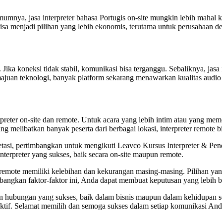
umnya, jasa interpreter bahasa Portugis on-site mungkin lebih mahal k
bisa menjadi pilihan yang lebih ekonomis, terutama untuk perusahaan d
. Jika koneksi tidak stabil, komunikasi bisa terganggu. Sebaliknya, jasa 
uan teknologi, banyak platform sekarang menawarkan kualitas audio 
reter on-site dan remote. Untuk acara yang lebih intim atau yang memerl
melibatkan banyak peserta dari berbagai lokasi, interpreter remote bis
pretasi, pertimbangkan untuk mengikuti Leavco Kursus Interpreter & P
erpreter yang sukses, baik secara on-site maupun remote.
emote memiliki kelebihan dan kekurangan masing-masing. Pilihan yang
angkan faktor-faktor ini, Anda dapat membuat keputusan yang lebih ba
hubungan yang sukses, baik dalam bisnis maupun dalam kehidupan seh
ktif. Selamat memilih dan semoga sukses dalam setiap komunikasi And