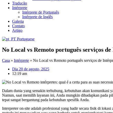
Tradução
Intérprete
Intérprete de Português
Intérprete de Inglês
Galeria
Contato
Artigo
Portuguese
No Local vs Remoto português serviços de I
Casa
»
Intérprete
»
No Local vs Remoto português serviços de Intérpret
Dia 20 de agosto, 2025
12:19 am
Dalam dunia yang semakin terhubung, kebutuhan akan komunikasi yang 
Namun, saat memilih layanan ini, Anda mungkin dihadapkan pada pil
tepat sangat bergantung pada kebutuhan spesifik Anda.
Interpreter on-site adalah profesional yang hadir secara fisik di loka
metode ini menawarkan cara yang berbeda untuk menjembatani komun