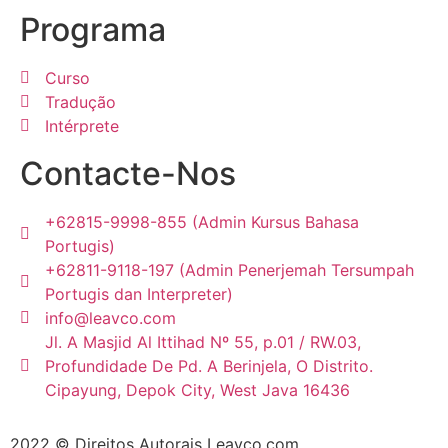
Programa
Curso
Tradução
Intérprete
Contacte-Nos
+62815-9998-855 (Admin Kursus Bahasa
Portugis)
+62811-9118-197 (Admin Penerjemah Tersumpah
Portugis dan Interpreter)
info@leavco.com
Jl. A Masjid Al Ittihad Nº 55, p.01 / RW.03,
Profundidade De Pd. A Berinjela, O Distrito.
Cipayung, Depok City, West Java 16436
2022 © Direitos Autorais Leavco.com