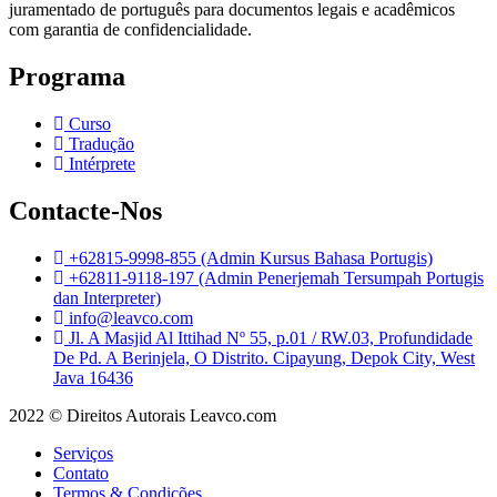
juramentado de português para documentos legais e acadêmicos
com garantia de confidencialidade.
Programa
Curso
Tradução
Intérprete
Contacte-Nos
+62815-9998-855 (Admin Kursus Bahasa Portugis)
+62811-9118-197 (Admin Penerjemah Tersumpah Portugis
dan Interpreter)
info@leavco.com
Jl. A Masjid Al Ittihad Nº 55, p.01 / RW.03, Profundidade
De Pd. A Berinjela, O Distrito. Cipayung, Depok City, West
Java 16436
2022 © Direitos Autorais Leavco.com
Serviços
Contato
Termos & Condições