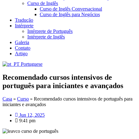
Curso de Inglês
Curso de Inglês Conversacional
Curso de Inglês para Negócios
Tradução
Intérprete
Intérprete de Português
Intérprete de Inglês
Galeria
Contato
Artigo
Portuguese
Recomendado cursos intensivos de
português para iniciantes e avançados
Casa
»
Curso
»
Recomendado cursos intensivos de português para
iniciantes e avançados
Jun 12, 2025
9:41 pm