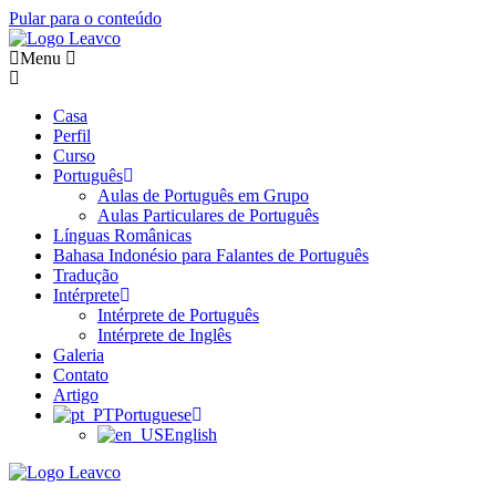
Pular para o conteúdo
Menu
Casa
Perfil
Curso
Português
Aulas de Português em Grupo
Aulas Particulares de Português
Línguas Românicas
Bahasa Indonésio para Falantes de Português
Tradução
Intérprete
Intérprete de Português
Intérprete de Inglês
Galeria
Contato
Artigo
Portuguese
English