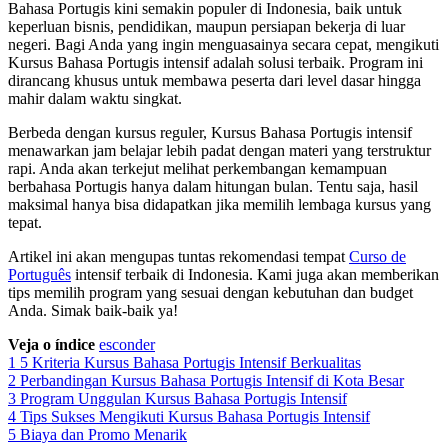
Bahasa Portugis kini semakin populer di Indonesia, baik untuk
keperluan bisnis, pendidikan, maupun persiapan bekerja di luar
negeri. Bagi Anda yang ingin menguasainya secara cepat, mengikuti
Kursus Bahasa Portugis intensif adalah solusi terbaik. Program ini
dirancang khusus untuk membawa peserta dari level dasar hingga
mahir dalam waktu singkat.
Berbeda dengan kursus reguler, Kursus Bahasa Portugis intensif
menawarkan jam belajar lebih padat dengan materi yang terstruktur
rapi. Anda akan terkejut melihat perkembangan kemampuan
berbahasa Portugis hanya dalam hitungan bulan. Tentu saja, hasil
maksimal hanya bisa didapatkan jika memilih lembaga kursus yang
tepat.
Artikel ini akan mengupas tuntas rekomendasi tempat
Curso de
Português
intensif terbaik di Indonesia. Kami juga akan memberikan
tips memilih program yang sesuai dengan kebutuhan dan budget
Anda. Simak baik-baik ya!
Veja o índice
esconder
1
5 Kriteria Kursus Bahasa Portugis Intensif Berkualitas
2
Perbandingan Kursus Bahasa Portugis Intensif di Kota Besar
3
Program Unggulan Kursus Bahasa Portugis Intensif
4
Tips Sukses Mengikuti Kursus Bahasa Portugis Intensif
5
Biaya dan Promo Menarik