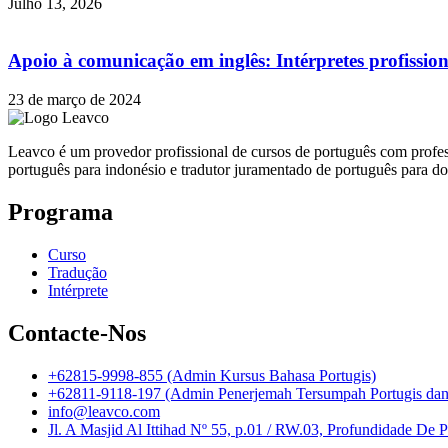
Julho 13, 2026
Apoio à comunicação em inglês: Intérpretes profissio
23 de março de 2024
Leavco é um provedor profissional de cursos de português com profes
português para indonésio e tradutor juramentado de português para d
Programa
Curso
Tradução
Intérprete
Contacte-Nos
+62815-9998-855 (Admin Kursus Bahasa Portugis)
+62811-9118-197 (Admin Penerjemah Tersumpah Portugis dan I
info@leavco.com
Jl. A Masjid Al Ittihad Nº 55, p.01 / RW.03, Profundidade De 