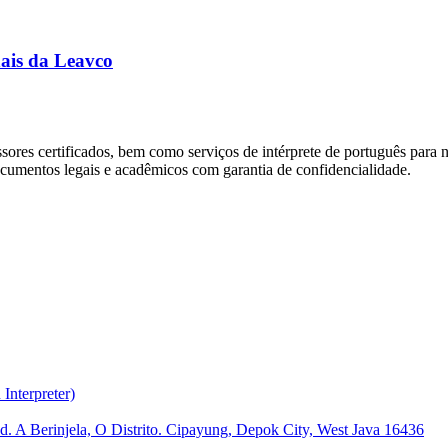
nais da Leavco
sores certificados, bem como serviços de intérprete de português para
ocumentos legais e acadêmicos com garantia de confidencialidade.
nterpreter)
Pd. A Berinjela, O Distrito. Cipayung, Depok City, West Java 16436