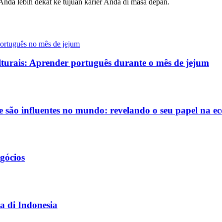
nda lebih dekat ke tujuan karier Anda di masa depan.
lturais: Aprender português durante o mês de jejum
ue são influentes no mundo: revelando o seu papel na 
egócios
a di Indonesia