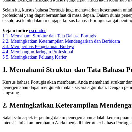
Selain itu, kursus bahasa Portugis juga menawarkan kesempatan unt
profesional yang dapat bermanfaat di masa depan. Dalam dunia penerj
eksplorasi lebih dalam mengapa kursus bahasa Portugis sangat penting 
Veja o índice
esconder
1
1. Memahami Struktur dan Tata Bahasa Portugis
2
2. Meningkatkan Keterampilan Mendengarkan dan Berbicara
3
3. Memperluas Pengetahuan Budaya
4
4. Membangun Jaringan Profesional
5
5. Meningkatkan Peluang Karier
1. Memahami Struktur dan Tata Bahasa Po
Kursus bahasa Portugis akan membantu Anda memahami struktur dan tat
penerjemahan dapat mengubah makna secara signifikan. Dengan pemah
langsung.
2. Meningkatkan Keterampilan Mendenga
Salah satu aspek terpenting dalam penerjemahan adalah kemampuan 
intensif. Ini akan membantu Anda menjadi interpreter bahasa Portugis