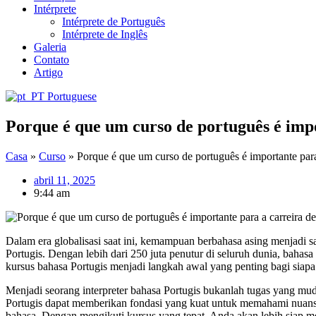
Intérprete
Intérprete de Português
Intérprete de Inglês
Galeria
Contato
Artigo
Portuguese
Porque é que um curso de português é impo
Casa
»
Curso
»
Porque é que um curso de português é importante para 
abril 11, 2025
9:44 am
Dalam era globalisasi saat ini, kemampuan berbahasa asing menjadi s
Portugis. Dengan lebih dari 250 juta penutur di seluruh dunia, bahasa
kursus bahasa Portugis menjadi langkah awal yang penting bagi siapa s
Menjadi seorang interpreter bahasa Portugis bukanlah tugas yang m
Portugis dapat memberikan fondasi yang kuat untuk memahami nuansa
bahasa. Dengan mengikuti kursus yang tepat, Anda akan lebih siap m