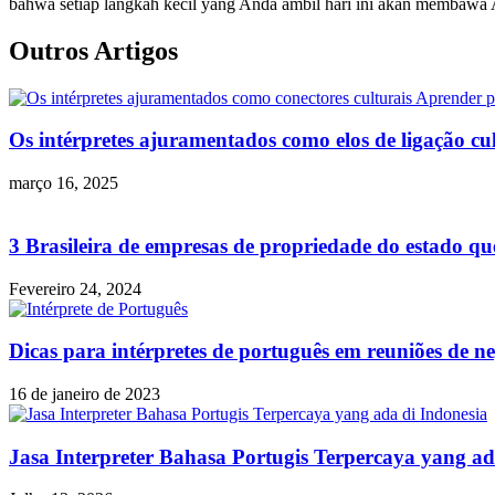
bahwa setiap langkah kecil yang Anda ambil hari ini akan membawa A
Outros Artigos
Os intérpretes ajuramentados como elos de ligação cu
março 16, 2025
3 Brasileira de empresas de propriedade do estado q
Fevereiro 24, 2024
Dicas para intérpretes de português em reuniões de n
16 de janeiro de 2023
Jasa Interpreter Bahasa Portugis Terpercaya yang ad