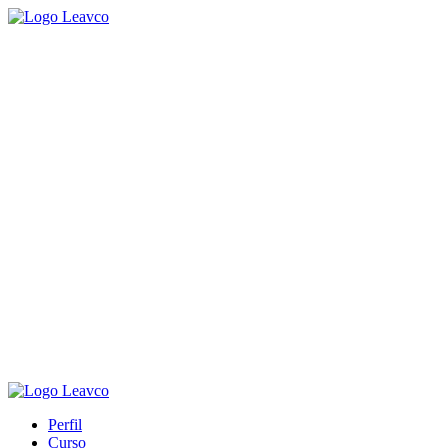
Pular
para
o
conteúdo
Perfil
Curso