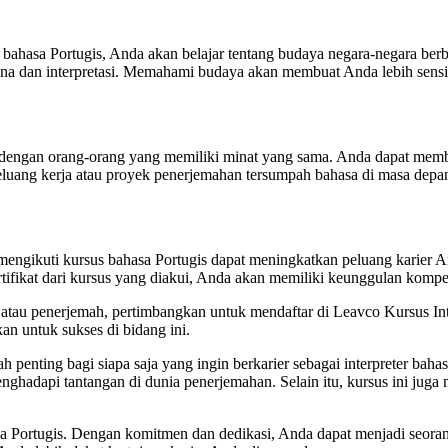
 bahasa Portugis, Anda akan belajar tentang budaya negara-negara ber
a dan interpretasi. Memahami budaya akan membuat Anda lebih sensit
dengan orang-orang yang memiliki minat yang sama. Anda dapat memb
 peluang kerja atau proyek penerjemahan tersumpah bahasa di masa depa
mengikuti kursus bahasa Portugis dapat meningkatkan peluang karier A
ifikat dari kursus yang diakui, Anda akan memiliki keunggulan kompetit
ter atau penerjemah, pertimbangkan untuk mendaftar di Leavco Kursus I
n untuk sukses di bidang ini.
h penting bagi siapa saja yang ingin berkarier sebagai interpreter b
nghadapi tantangan di dunia penerjemahan. Selain itu, kursus ini ju
a Portugis. Dengan komitmen dan dedikasi, Anda dapat menjadi seorang 