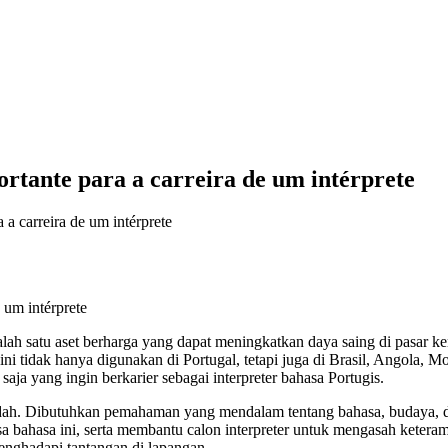
rtante para a carreira de um intérprete
a carreira de um intérprete
alah satu aset berharga yang dapat meningkatkan daya saing di pasar k
 ini tidak hanya digunakan di Portugal, tetapi juga di Brasil, Angola, 
aja yang ingin berkarier sebagai interpreter bahasa Portugis.
udah. Dibutuhkan pemahaman yang mendalam tentang bahasa, budaya, d
 bahasa ini, serta membantu calon interpreter untuk mengasah keter
enghadapi tantangan di lapangan.