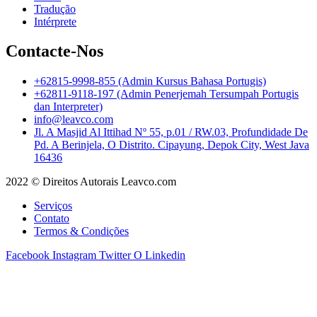
Tradução
Intérprete
Contacte-Nos
+62815-9998-855 (Admin Kursus Bahasa Portugis)
+62811-9118-197 (Admin Penerjemah Tersumpah Portugis
dan Interpreter)
info@leavco.com
Jl. A Masjid Al Ittihad Nº 55, p.01 / RW.03, Profundidade De
Pd. A Berinjela, O Distrito. Cipayung, Depok City, West Java
16436
2022 © Direitos Autorais Leavco.com
Serviços
Contato
Termos & Condições
Facebook
Instagram
Twitter
O Linkedin