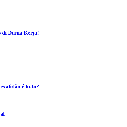
 di Dunia Kerja!
exatidão é tudo?
al