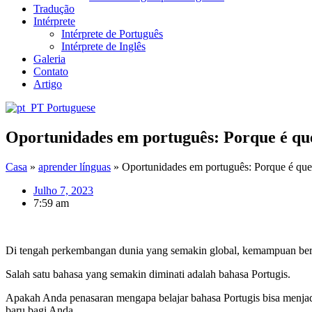
Tradução
Intérprete
Intérprete de Português
Intérprete de Inglês
Galeria
Contato
Artigo
Portuguese
Oportunidades em português: Porque é qu
Casa
»
aprender línguas
»
Oportunidades em português: Porque é que 
Julho 7, 2023
7:59 am
Di tengah perkembangan dunia yang semakin global, kemampuan berba
Salah satu bahasa yang semakin diminati adalah bahasa Portugis.
Apakah Anda penasaran mengapa belajar bahasa Portugis bisa menja
baru bagi Anda.