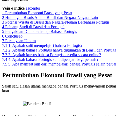
Veja o índice
esconder
1
Pertumbuhan Ekonomi Brasil yang Pesat
2
Hubungan Bisnis Antara Brasil dan Negara-Negara Lain
3
Potensi Wisata di Brasil dan Negara-Negara Berbahasa Portugis
4
Peluang Studi di Brasil dan Portugal
5
Pengakuan Dunia terhadap Bahasa Portugis
6
Conclusão
7
Pertanyaan Umum
7.1
1. Apakah sulit mempelajari bahasa Portugis?
7.2
2. Apakah bahasa Portugis hanya digunakan di Brasil dan Portuga
7.3
3. Apakah kursus bahasa Portugis tersedia secara online?
7.4
4. Apakah bahasa Portugis sulit dipelajari bagi pemula?
7.5
5. Apa manfaat lain dari mempelajari bahasa Portugis selain pelua
Pertumbuhan Ekonomi Brasil yang Pesat
Salah satu alasan utama mengapa bahasa Portugis menawarkan peluan
kuat.