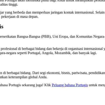
asa Portugis akan membuka pintu bagi Anda untuk melanjutkan pendidika
itas tinggi.
r yang berbeda dan memperluas jaringan kontak internasional. Selain it
 pekerjaan di masa depan.
is
mi Perserikatan Bangsa-Bangsa (PBB), Uni Eropa, dan Komunitas Nega
ofesional di berbagai bidang dan bekerja di organisasi internasional 
egara-negara seperti Portugal, Angola, Mozambik, dan banyak lagi.
i berbagai bidang. Dari segi ekonomi, bisnis, pariwisata, pendidikan,
kan keterampilan global Anda.
bahasa Portugis sekarang juga! Klik
Peluang bahasa Portugis
untuk menge