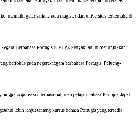
n di Brasil atau Portugal. Brasil memiliki beberapa universitas
u, memiliki gelar sarjana atau magister dari universitas terkemuka di
ra-Negara Berbahasa Portugis (CPLP). Pengakuan ini menunjukkan
yang berfokus pada negara-negara berbahasa Portugis. Peluang-
 hingga organisasi internasional, mempelajari bahasa Portugis dapat
tahui lebih lanjut tentang kursus bahasa Portugis yang tersedia.