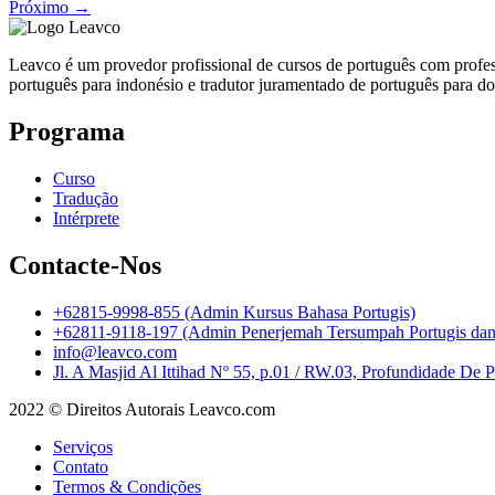
Próximo
→
Leavco é um provedor profissional de cursos de português com profes
português para indonésio e tradutor juramentado de português para d
Programa
Curso
Tradução
Intérprete
Contacte-Nos
+62815-9998-855 (Admin Kursus Bahasa Portugis)
+62811-9118-197 (Admin Penerjemah Tersumpah Portugis dan I
info@leavco.com
Jl. A Masjid Al Ittihad Nº 55, p.01 / RW.03, Profundidade De 
2022 © Direitos Autorais Leavco.com
Serviços
Contato
Termos & Condições