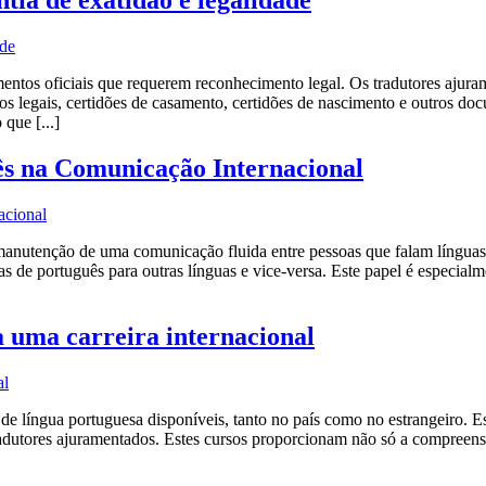
ia de exatidão e legalidade
mentos oficiais que requerem reconhecimento legal. Os tradutores ajur
atos legais, certidões de casamento, certidões de nascimento e outros d
que [...]
ês na Comunicação Internacional
nutenção de uma comunicação fluida entre pessoas que falam línguas 
adas de português para outras línguas e vice-versa. Este papel é especia
a uma carreira internacional
e língua portuguesa disponíveis, tanto no país como no estrangeiro. Es
 tradutores ajuramentados. Estes cursos proporcionam não só a compree