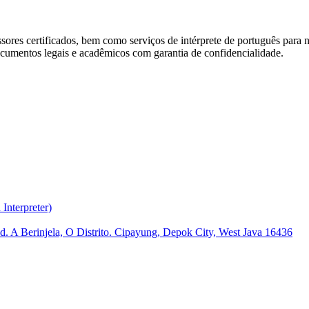
sores certificados, bem como serviços de intérprete de português para
ocumentos legais e acadêmicos com garantia de confidencialidade.
nterpreter)
Pd. A Berinjela, O Distrito. Cipayung, Depok City, West Java 16436