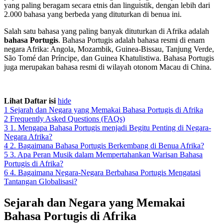
yang paling beragam secara etnis dan linguistik, dengan lebih dari
2.000 bahasa yang berbeda yang dituturkan di benua ini.
Salah satu bahasa yang paling banyak dituturkan di Afrika adalah
bahasa Portugis
. Bahasa Portugis adalah bahasa resmi di enam
negara Afrika: Angola, Mozambik, Guinea-Bissau, Tanjung Verde,
São Tomé dan Príncipe, dan Guinea Khatulistiwa. Bahasa Portugis
juga merupakan bahasa resmi di wilayah otonom Macau di China.
Lihat Daftar isi
hide
1
Sejarah dan Negara yang Memakai Bahasa Portugis di Afrika
2
Frequently Asked Questions (FAQs)
3
1. Mengapa Bahasa Portugis menjadi Begitu Penting di Negara-
Negara Afrika?
4
2. Bagaimana Bahasa Portugis Berkembang di Benua Afrika?
5
3. Apa Peran Musik dalam Mempertahankan Warisan Bahasa
Portugis di Afrika?
6
4. Bagaimana Negara-Negara Berbahasa Portugis Mengatasi
Tantangan Globalisasi?
Sejarah dan Negara yang Memakai
Bahasa Portugis di Afrika